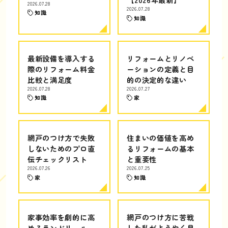
2026.07.28
2026.07.28
知識
知識
最新設備を導入する
リフォームとリノベ
際のリフォーム料金
ーションの定義と目
比較と満足度
的の決定的な違い
2026.07.28
2026.07.27
知識
家
網戸のつけ方で失敗
住まいの価値を高め
しないためのプロ直
るリフォームの基本
伝チェックリスト
と重要性
2026.07.26
2026.07.25
家
知識
家事効率を劇的に高
網戸のつけ方に苦戦
めるランドリールー
した私がようやく見