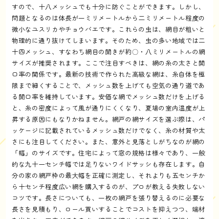
すので、十八メッシュでも十分に防ぐことができます。しかし、
問題となるのは体長が一ミリメートルから二ミリメートル程度の
微小なユスリカやチョウバエです。これらの虫は、網目が粗いと
物理的に通り抜けてしまいます。そのため、虫の多い地域では二
十四メッシュ、すなわち網目の開きが約〇・八ミリメートルの網
サイズが推奨されます。ここで注目すべきは、網の糸の太さと開
口率の関係です。最新の技術で作られた高級な網は、糸自体を極
限まで細くすることで、メッシュ数を上げても空気の通り道であ
る開口率を維持しています。安価な網でメッシュ数だけを上げる
と、糸の密度によって風が通りにくくなり、夏場の室内温度が上
昇する原因にもなりかねません。網戸の網サイズを選ぶ際は、パ
ッケージに記載されているメッシュ数だけでなく、糸の材質や太
さにも注目してください。また、意外と見落としがちなのが網の
「幅」のサイズです。住宅によって窓の規格は様々であり、一般
的な九十一センチ幅では足りないワイドサッシも存在します。自
分の家の網戸枠の最大幅を正確に測定し、それよりも五センチか
ら十センチ程度広い網を購入するのが、プロが教える失敗しない
コツです。長さについても、一枚の網戸を張り替えるのに必要な
長さを見積もり、ロール買いすることでコストを抑えつつ、端材