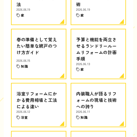
法
術
2026.06.19
2026.06.19
家
家
春の準備として覚え
予算と機能を両立さ
たい簡単な網戸のつ
せるランドリールー
け方ガイド
ムリフォームの計画
手順
2026.06.15
2026.06.13
知識
家
浴室リフォームにか
内装職人が語るリフ
かる費用相場と工法
ォームの現場と技術
による違い
への誇り
2026.06.12
2026.06.11
浴室
知識