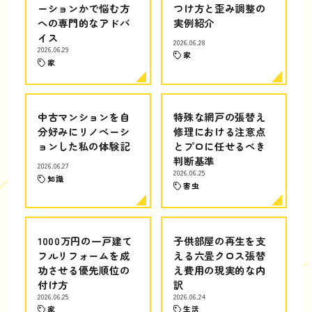
ーションかで悩む方
つけ方と歪み調整の
への専門的なアドバ
実例紹介
イス
2026.06.28
2026.06.29
家
家
中古マンションを自
特殊な網戸の張替え
分好みにリノベーシ
修理における注意点
ョンした私の体験記
とプロに任せるべき
判断基準
2026.06.27
2026.06.25
知識
害虫
1000万円の一戸建て
子供部屋の再生を支
フルリフォームを成
える六畳クロス張替
功させる優先順位の
え費用の現実的な内
付け方
訳
2026.06.25
2026.06.24
家
生活