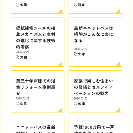
知識
浴室
壁紙補修シールの接
最新ユニットバスは
着メカニズムと素材
掃除がこんなに楽に
の進化に関する技術
なる
的考察
2026.02.27
2026.02.27
生活
知識
築三十年戸建ての浴
家族で楽しむ住まい
室リフォーム事例紹
の修繕とセルフイノ
介
ベーションの魅力
2026.02.26
2026.02.25
生活
知識
ユニットバスの最新
予算1000万円で一戸