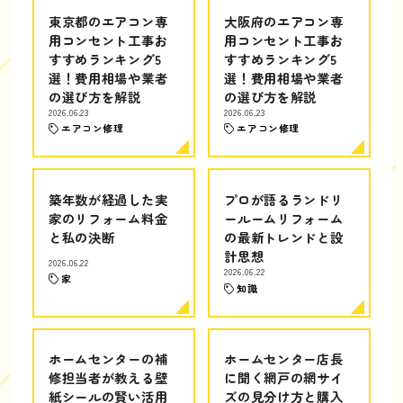
東京都のエアコン専
大阪府のエアコン専
用コンセント工事お
用コンセント工事お
すすめランキング5
すすめランキング5
選！費用相場や業者
選！費用相場や業者
の選び方を解説
の選び方を解説
2026.06.23
2026.06.23
エアコン修理
エアコン修理
築年数が経過した実
プロが語るランドリ
家のリフォーム料金
ールームリフォーム
と私の決断
の最新トレンドと設
計思想
2026.06.22
2026.06.22
家
知識
ホームセンターの補
ホームセンター店長
修担当者が教える壁
に聞く網戸の網サイ
紙シールの賢い活用
ズの見分け方と購入