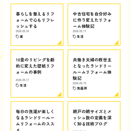
暮らしを整えるリフ
中古住宅を自分好み
ォームで心もリフレ
に作り変えたリフォ
ッシュする
ーム体験記
2026.05.18
2026.05.17
家
生活
10畳のリビングを劇
共働き夫婦の救世主
的に変えた壁紙リフ
となったランドリー
ォームの事例
ルームリフォーム体
験記
2026.05.17
2026.05.15
生活
洗面所
毎日の洗濯が楽しく
網戸の網サイズとメ
なるランドリールー
ッシュ数の定義を深
ムリフォームのスス
く知る技術ブログ
メ