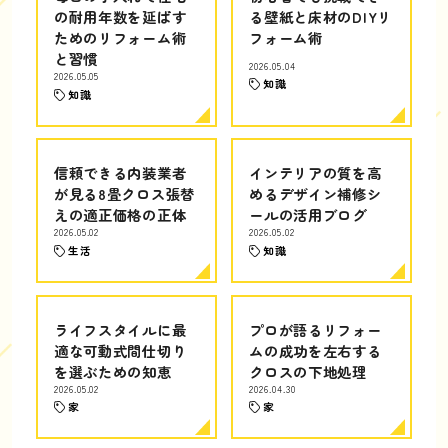
の耐用年数を延ばす
る壁紙と床材のDIYリ
ためのリフォーム術
フォーム術
と習慣
2026.05.04
2026.05.05
知識
知識
信頼できる内装業者
インテリアの質を高
が見る8畳クロス張替
めるデザイン補修シ
えの適正価格の正体
ールの活用ブログ
2026.05.02
2026.05.02
生活
知識
ライフスタイルに最
プロが語るリフォー
適な可動式間仕切り
ムの成功を左右する
を選ぶための知恵
クロスの下地処理
2026.05.02
2026.04.30
家
家