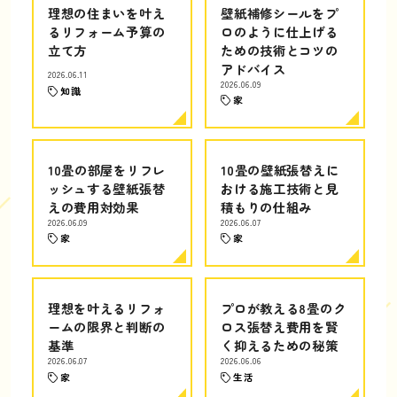
理想の住まいを叶え
壁紙補修シールをプ
るリフォーム予算の
ロのように仕上げる
立て方
ための技術とコツの
アドバイス
2026.06.11
2026.06.09
知識
家
10畳の部屋をリフレ
10畳の壁紙張替えに
ッシュする壁紙張替
おける施工技術と見
えの費用対効果
積もりの仕組み
2026.06.09
2026.06.07
家
家
理想を叶えるリフォ
プロが教える8畳のク
ームの限界と判断の
ロス張替え費用を賢
基準
く抑えるための秘策
2026.06.07
2026.06.06
家
生活