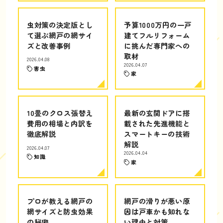
虫対策の決定版とし
予算1000万円の一戸
て選ぶ網戸の網サイ
建てフルリフォーム
ズと改善事例
に挑んだ専門家への
取材
2026.04.08
2026.04.07
害虫
家
10畳のクロス張替え
最新の玄関ドアに搭
費用の相場と内訳を
載された先進機能と
徹底解説
スマートキーの技術
解説
2026.04.07
2026.04.04
知識
家
プロが教える網戸の
網戸の滑りが悪い原
網サイズと防虫効果
因は戸車かも知れな
の秘密
い理由と対策