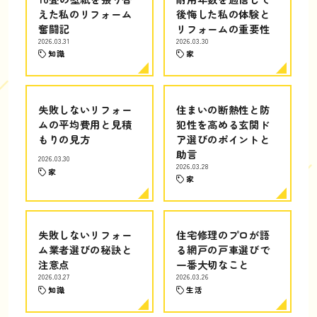
えた私のリフォーム
後悔した私の体験と
奮闘記
リフォームの重要性
2026.03.31
2026.03.30
知識
家
失敗しないリフォー
住まいの断熱性と防
ムの平均費用と見積
犯性を高める玄関ド
もりの見方
ア選びのポイントと
助言
2026.03.30
2026.03.28
家
家
失敗しないリフォー
住宅修理のプロが語
ム業者選びの秘訣と
る網戸の戸車選びで
注意点
一番大切なこと
2026.03.27
2026.03.26
知識
生活