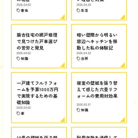
2026.04.03
2026.04.03
害虫
生活
築古住宅の網戸修理
暗い壁際から明るい
で見つけた戸車選び
窓辺へキッチンを移
の苦労と発見
動した私の体験記
2026.04.02
2026.04.02
知識
台所
一戸建てフルリフォ
寝室の壁紙を張り替
ームを予算1000万円
えて感じた六畳リフ
で実現するための基
ォームの費用対効果
礎知識
2026.03.31
2026.04.02
知識
家
10畳の壁紙を張り替
耐用年数を過信して