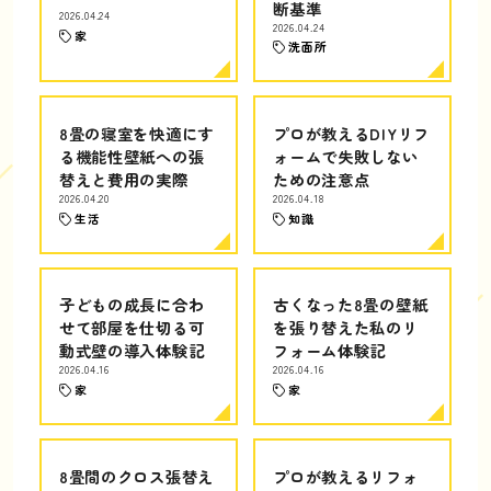
断基準
2026.04.24
2026.04.24
家
洗面所
8畳の寝室を快適にす
プロが教えるDIYリフ
る機能性壁紙への張
ォームで失敗しない
替えと費用の実際
ための注意点
2026.04.20
2026.04.18
生活
知識
子どもの成長に合わ
古くなった8畳の壁紙
せて部屋を仕切る可
を張り替えた私のリ
動式壁の導入体験記
フォーム体験記
2026.04.16
2026.04.16
家
家
8畳間のクロス張替え
プロが教えるリフォ