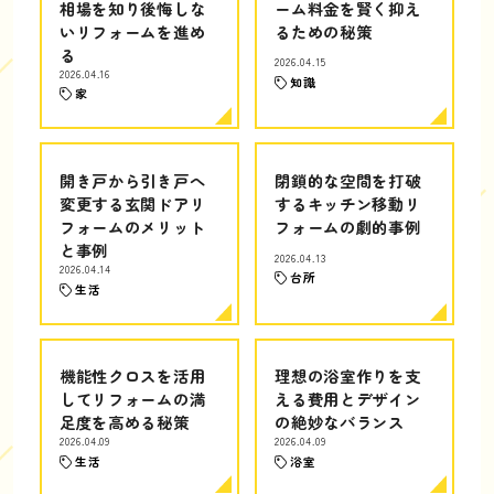
相場を知り後悔しな
ーム料金を賢く抑え
いリフォームを進め
るための秘策
る
2026.04.15
2026.04.16
知識
家
開き戸から引き戸へ
閉鎖的な空間を打破
変更する玄関ドアリ
するキッチン移動リ
フォームのメリット
フォームの劇的事例
と事例
2026.04.13
2026.04.14
台所
生活
機能性クロスを活用
理想の浴室作りを支
してリフォームの満
える費用とデザイン
足度を高める秘策
の絶妙なバランス
2026.04.09
2026.04.09
生活
浴室