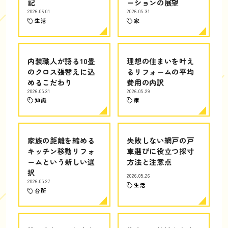
記
ーションの展望
2026.06.01
2026.05.31
生活
家
内装職人が語る10畳
理想の住まいを叶え
のクロス張替えに込
るリフォームの平均
めるこだわり
費用の内訳
2026.05.31
2026.05.29
知識
家
家族の距離を縮める
失敗しない網戸の戸
キッチン移動リフォ
車選びに役立つ採寸
ームという新しい選
方法と注意点
択
2026.05.26
2026.05.27
生活
台所