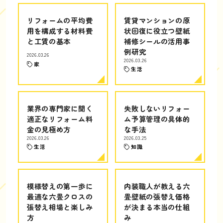
リフォームの平均費
賃貸マンションの原
用を構成する材料費
状回復に役立つ壁紙
と工賃の基本
補修シールの活用事
例研究
2026.03.26
2026.03.26
家
生活
業界の専門家に聞く
失敗しないリフォー
適正なリフォーム料
ム予算管理の具体的
金の見極め方
な手法
2026.03.26
2026.03.25
生活
知識
模様替えの第一歩に
内装職人が教える六
最適な六畳クロスの
畳壁紙の張替え価格
張替え相場と楽しみ
が決まる本当の仕組
方
み