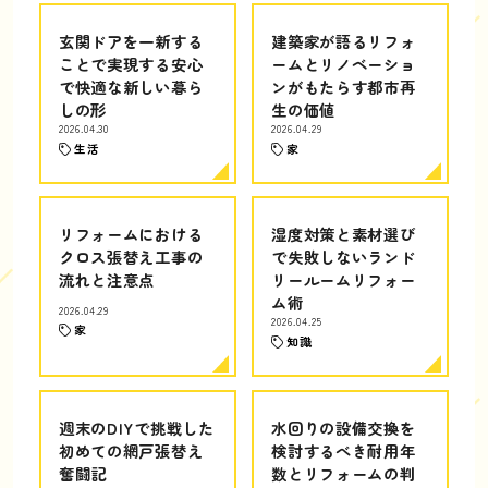
玄関ドアを一新する
建築家が語るリフォ
ことで実現する安心
ームとリノベーショ
で快適な新しい暮ら
ンがもたらす都市再
しの形
生の価値
2026.04.30
2026.04.29
生活
家
リフォームにおける
湿度対策と素材選び
クロス張替え工事の
で失敗しないランド
流れと注意点
リールームリフォー
ム術
2026.04.29
2026.04.25
家
知識
週末のDIYで挑戦した
水回りの設備交換を
初めての網戸張替え
検討するべき耐用年
奮闘記
数とリフォームの判