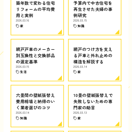
築年数で変わる住宅
予算内で中古住宅を
リフォームの平均費
再生させた夫婦の事
用と実例
例研究
2026.03.16
2026.03.15
家
知識
網戸戸車のメーカー
網戸のつけ方を支え
別互換性と交換部品
る戸車と外れ止めの
の選定基準
構造を解説する
2026.03.15
2026.03.14
生活
家
六畳間の壁紙張替え
10畳の壁紙張替えで
費用相場と納得のい
失敗しないための専
く業者選びのコツ
門家の助言
2026.03.14
2026.03.13
知識
家