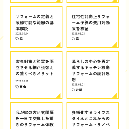
リフォームの定義と
住宅性能向上リフォ
改修可能な範囲の基
ーム予算の費用対効
本解説
果を検証
2026.06.04
2026.06.03
家
家
害虫対策と節電を両
暮らしの中心を再定
立させる網戸張替え
義するキッチン移動
の驚くべきメリット
リフォームの設計思
想
2026.06.02
2026.06.01
害虫
台所
我が家の古い玄関扉
多様化するライフス
を一日で交換した驚
タイルとこれからの
きのリフォーム体験
リフォーム・リノベ