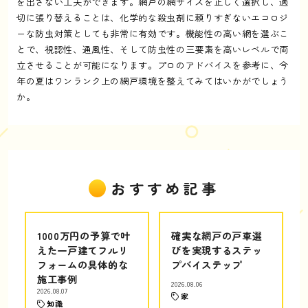
を出さない工夫ができます。網戸の網サイズを正しく選択し、適
切に張り替えることは、化学的な殺虫剤に頼りすぎないエコロジ
ーな防虫対策としても非常に有効です。機能性の高い網を選ぶこ
とで、視認性、通風性、そして防虫性の三要素を高いレベルで両
立させることが可能になります。プロのアドバイスを参考に、今
年の夏はワンランク上の網戸環境を整えてみてはいかがでしょう
か。
おすすめ記事
1000万円の予算で叶
確実な網戸の戸車選
えた一戸建てフルリ
びを実現するステッ
フォームの具体的な
プバイステップ
施工事例
2026.08.06
2026.08.07
家
知識