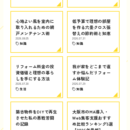
心地よい風を室内に
低予算で理想の部屋
取り入れるための網
を作る六畳クロス張
戸メンテナンス術
替えの節約術と知恵
2026.08.05
2026.07.31
知識
知識
リフォーム料金の投
我が家をどこまで直
資価値と理想の暮ら
すか悩んだリフォー
しを手にする方法
ム体験記
2026.07.30
2026.07.29
生活
知識
築古物件をDIYで再生
大阪市のMA導入・
させた私の悪戦苦闘
Web集客支援おすす
の記録
め比較ランキング5選
【2026年最新】