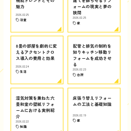
機能トレンドとその
建てを蘇らせるリフ
魅力
ォームの現実と夢の
狭間
2026.02.25
2026.02.25
浴室
家
8畳の部屋を劇的に変
配管と排気の制約を
えるアクセントクロ
知りキッチン移動リ
ス導入の費用と効果
フォームを成功させ
る
2026.02.24
2026.02.23
生活
台所
湿気対策を兼ねた六
床張り替えリフォー
畳和室の壁紙リフォ
ムの工法と基礎知識
ームにおける実例紹
介
2026.02.19
家
2026.02.22
知識