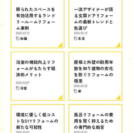
限られたスペースを
一流デザイナーが語
有効活用するランド
る玄関ドアリフォー
リールームリフォー
ムの最新トレンドと
ム事例
色選び
2026.03.12
2026.03.12
知識
生活
浴室の機能向上リフ
屋根と外壁の耐用年
ォームがもたらす経
数を知り建物の劣化
済的メリット
を防ぐリフォームの
極意
2026.03.07
2026.03.05
浴室
家
環境に優しく低コス
風呂リフォームの費
トなDIYリフォームの
用を賢く抑えるため
新たな可能性
の専門的な助言
2026.03.02
2026.03.01