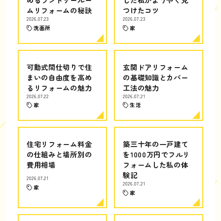
ムリフォームの秘訣
つけたコツ
2026.07.23
2026.07.23
洗面所
家
可動式間仕切りで住
玄関ドアリフォーム
まいの自由度を高め
の基礎知識とカバー
るリフォームの魅力
工法の魅力
2026.07.22
2026.07.21
家
生活
住宅リフォーム料金
築三十年の一戸建て
の仕組みと場所別の
を1000万円でフルリ
費用相場
フォームした私の体
験記
2026.07.21
2026.07.21
家
家