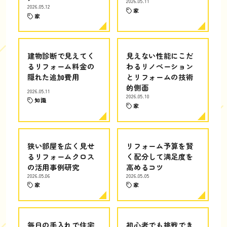
2026.05.11
2026.05.12
家
家
建物診断で見えてく
見えない性能にこだ
るリフォーム料金の
わるリノベーション
隠れた追加費用
とリフォームの技術
的側面
2026.05.11
2026.05.10
知識
家
狭い部屋を広く見せ
リフォーム予算を賢
るリフォームクロス
く配分して満足度を
の活用事例研究
高めるコツ
2026.05.06
2026.05.05
家
家
毎日の手入れで住宅
初心者でも挑戦でき