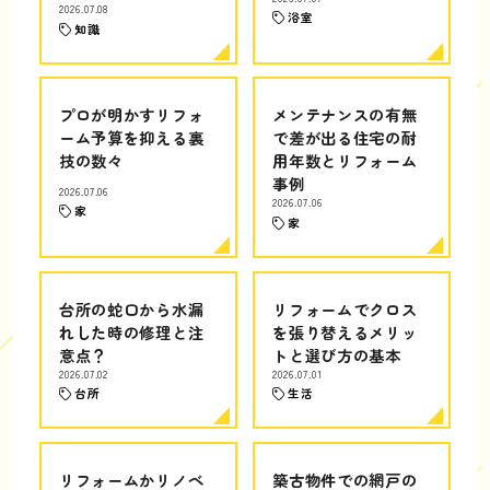
2026.07.08
浴室
知識
プロが明かすリフォ
メンテナンスの有無
ーム予算を抑える裏
で差が出る住宅の耐
技の数々
用年数とリフォーム
事例
2026.07.06
2026.07.06
家
家
台所の蛇口から水漏
リフォームでクロス
れした時の修理と注
を張り替えるメリッ
意点？
トと選び方の基本
2026.07.02
2026.07.01
台所
生活
リフォームかリノベ
築古物件での網戸の