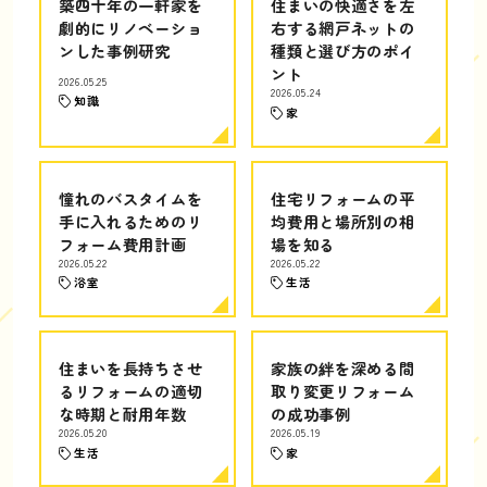
築四十年の一軒家を
住まいの快適さを左
劇的にリノベーショ
右する網戸ネットの
ンした事例研究
種類と選び方のポイ
ント
2026.05.25
2026.05.24
知識
家
憧れのバスタイムを
住宅リフォームの平
手に入れるためのリ
均費用と場所別の相
フォーム費用計画
場を知る
2026.05.22
2026.05.22
浴室
生活
住まいを長持ちさせ
家族の絆を深める間
るリフォームの適切
取り変更リフォーム
な時期と耐用年数
の成功事例
2026.05.20
2026.05.19
生活
家