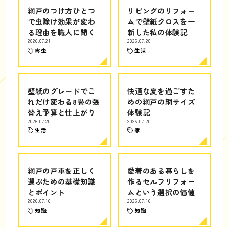
網戸のつけ方ひとつ
リビングのリフォー
で虫除け効果が変わ
ムで壁紙クロスを一
る理由を職人に聞く
新した私の体験記
2026.07.21
2026.07.20
害虫
生活
壁紙のグレードでこ
快適な夏を過ごすた
れだけ変わる8畳の張
めの網戸の網サイズ
替え予算と仕上がり
体験記
2026.07.20
2026.07.20
生活
家
網戸の戸車を正しく
愛着のある暮らしを
選ぶための基礎知識
作るセルフリフォー
とポイント
ムという選択の価値
2026.07.16
2026.07.16
知識
知識