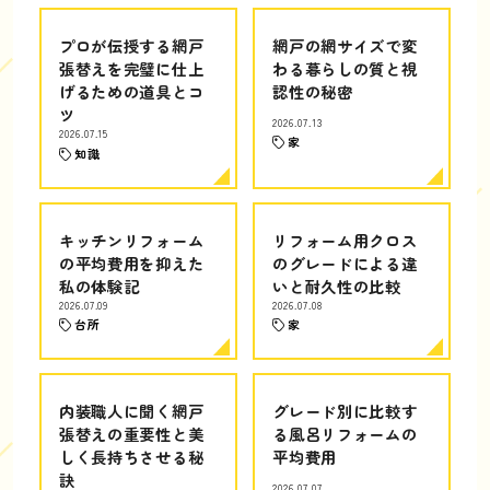
プロが伝授する網戸
網戸の網サイズで変
張替えを完璧に仕上
わる暮らしの質と視
げるための道具とコ
認性の秘密
ツ
2026.07.13
2026.07.15
家
知識
キッチンリフォーム
リフォーム用クロス
の平均費用を抑えた
のグレードによる違
私の体験記
いと耐久性の比較
2026.07.09
2026.07.08
台所
家
内装職人に聞く網戸
グレード別に比較す
張替えの重要性と美
る風呂リフォームの
しく長持ちさせる秘
平均費用
訣
2026.07.07