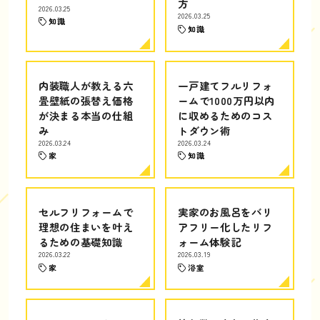
方
2026.03.25
2026.03.25
知識
知識
内装職人が教える六
一戸建てフルリフォ
畳壁紙の張替え価格
ームで1000万円以内
が決まる本当の仕組
に収めるためのコス
み
トダウン術
2026.03.24
2026.03.24
家
知識
セルフリフォームで
実家のお風呂をバリ
理想の住まいを叶え
アフリー化したリフ
るための基礎知識
ォーム体験記
2026.03.22
2026.03.19
家
浴室