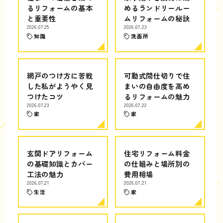
るリフォームの基本
めるランドリールー
と重要性
ムリフォームの秘訣
2026.07.25
2026.07.23
知識
洗面所
網戸のつけ方に苦戦
可動式間仕切りで住
した私がようやく見
まいの自由度を高め
つけたコツ
るリフォームの魅力
2026.07.23
2026.07.22
家
家
玄関ドアリフォーム
住宅リフォーム料金
の基礎知識とカバー
の仕組みと場所別の
工法の魅力
費用相場
2026.07.21
2026.07.21
生活
家