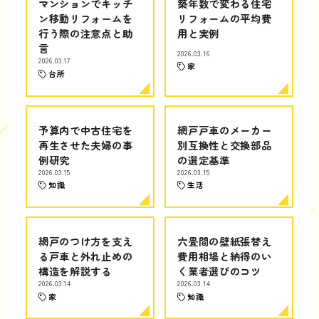
マンションでキッチ
築年数で変わる住宅
ン移動リフォームを
リフォームの平均費
行う際の注意点と助
用と実例
言
2026.03.16
2026.03.17
家
台所
予算内で中古住宅を
網戸戸車のメーカー
再生させた夫婦の事
別互換性と交換部品
例研究
の選定基準
2026.03.15
2026.03.15
知識
生活
網戸のつけ方を支え
六畳間の壁紙張替え
る戸車と外れ止めの
費用相場と納得のい
構造を解説する
く業者選びのコツ
2026.03.14
2026.03.14
家
知識