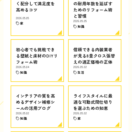
く配分して満足度を
の耐用年数を延ばす
高めるコツ
ためのリフォーム術
と習慣
2026.05.05
2026.05.05
家
知識
初心者でも挑戦でき
信頼できる内装業者
る壁紙と床材のDIYリ
が見る8畳クロス張替
フォーム術
えの適正価格の正体
2026.05.04
2026.05.02
知識
生活
インテリアの質を高
ライフスタイルに最
めるデザイン補修シ
適な可動式間仕切り
ールの活用ブログ
を選ぶための知恵
2026.05.02
2026.05.02
知識
家