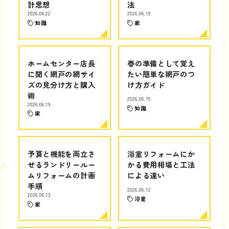
計思想
法
2026.06.22
2026.06.19
知識
家
ホームセンター店長
春の準備として覚え
に聞く網戸の網サイ
たい簡単な網戸のつ
ズの見分け方と購入
け方ガイド
術
2026.06.15
2026.06.19
知識
家
予算と機能を両立さ
浴室リフォームにか
せるランドリールー
かる費用相場と工法
ムリフォームの計画
による違い
手順
2026.06.12
2026.06.13
浴室
家