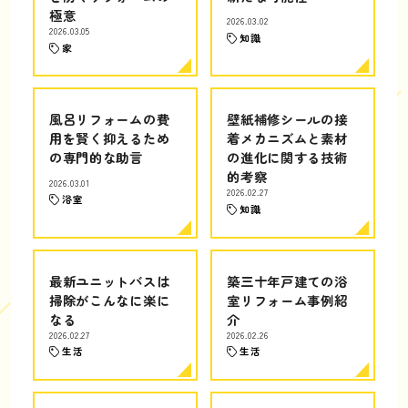
極意
2026.03.02
2026.03.05
知識
家
風呂リフォームの費
壁紙補修シールの接
用を賢く抑えるため
着メカニズムと素材
の専門的な助言
の進化に関する技術
的考察
2026.03.01
2026.02.27
浴室
知識
最新ユニットバスは
築三十年戸建ての浴
掃除がこんなに楽に
室リフォーム事例紹
なる
介
2026.02.27
2026.02.26
生活
生活