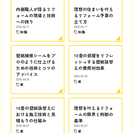
内装職人が語るリフ
理想の住まいを叶え
ォームの現場と技術
るリフォーム予算の
への誇り
立て方
2026.06.11
2026.06.11
知識
知識
壁紙補修シールをプ
10畳の部屋をリフレ
ロのように仕上げる
ッシュする壁紙張替
ための技術とコツの
えの費用対効果
アドバイス
2026.06.09
2026.06.09
家
家
10畳の壁紙張替えに
理想を叶えるリフォ
おける施工技術と見
ームの限界と判断の
積もりの仕組み
基準
2026.06.07
2026.06.07
家
家