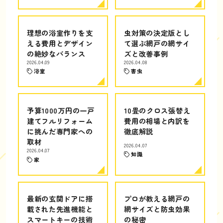
理想の浴室作りを支
虫対策の決定版とし
える費用とデザイン
て選ぶ網戸の網サイ
の絶妙なバランス
ズと改善事例
2026.04.09
2026.04.08
浴室
害虫
予算1000万円の一戸
10畳のクロス張替え
建てフルリフォーム
費用の相場と内訳を
に挑んだ専門家への
徹底解説
取材
2026.04.07
2026.04.07
知識
家
最新の玄関ドアに搭
プロが教える網戸の
載された先進機能と
網サイズと防虫効果
スマートキーの技術
の秘密