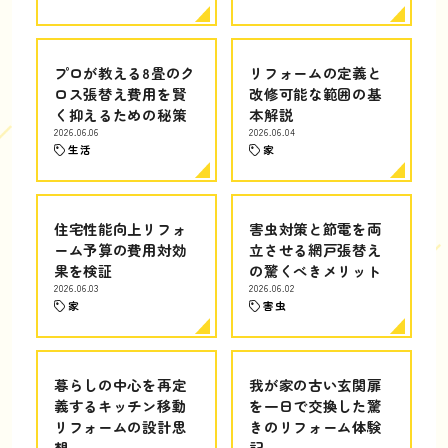
プロが教える8畳のク
リフォームの定義と
ロス張替え費用を賢
改修可能な範囲の基
く抑えるための秘策
本解説
2026.06.06
2026.06.04
生活
家
住宅性能向上リフォ
害虫対策と節電を両
ーム予算の費用対効
立させる網戸張替え
果を検証
の驚くべきメリット
2026.06.03
2026.06.02
家
害虫
暮らしの中心を再定
我が家の古い玄関扉
義するキッチン移動
を一日で交換した驚
リフォームの設計思
きのリフォーム体験
想
記