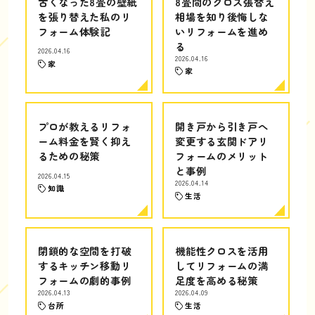
古くなった8畳の壁紙
8畳間のクロス張替え
を張り替えた私のリ
相場を知り後悔しな
フォーム体験記
いリフォームを進め
る
2026.04.16
2026.04.16
家
家
プロが教えるリフォ
開き戸から引き戸へ
ーム料金を賢く抑え
変更する玄関ドアリ
るための秘策
フォームのメリット
と事例
2026.04.15
2026.04.14
知識
生活
閉鎖的な空間を打破
機能性クロスを活用
するキッチン移動リ
してリフォームの満
フォームの劇的事例
足度を高める秘策
2026.04.13
2026.04.09
台所
生活