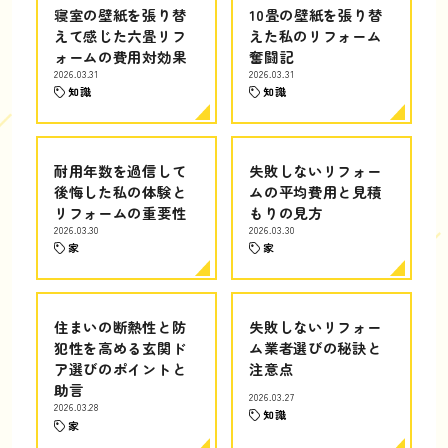
寝室の壁紙を張り替
10畳の壁紙を張り替
えて感じた六畳リフ
えた私のリフォーム
ォームの費用対効果
奮闘記
2026.03.31
2026.03.31
知識
知識
耐用年数を過信して
失敗しないリフォー
後悔した私の体験と
ムの平均費用と見積
リフォームの重要性
もりの見方
2026.03.30
2026.03.30
家
家
住まいの断熱性と防
失敗しないリフォー
犯性を高める玄関ド
ム業者選びの秘訣と
ア選びのポイントと
注意点
助言
2026.03.27
2026.03.28
知識
家