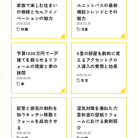
家族で楽しむ住まい
ユニットバスの最新
の修繕とセルフイノ
機能トレンドとその
ベーションの魅力
魅力
2026.02.25
2026.02.25
知識
浴室
予算1000万円で一戸
8畳の部屋を劇的に変
建てを蘇らせるリフ
えるアクセントクロ
ォームの現実と夢の
ス導入の費用と効果
狭間
2026.02.24
2026.02.25
生活
家
配管と排気の制約を
湿気対策を兼ねた六
知りキッチン移動リ
畳和室の壁紙リフォ
フォームを成功させ
ームにおける実例紹
る
介
2026.02.23
2026.02.22