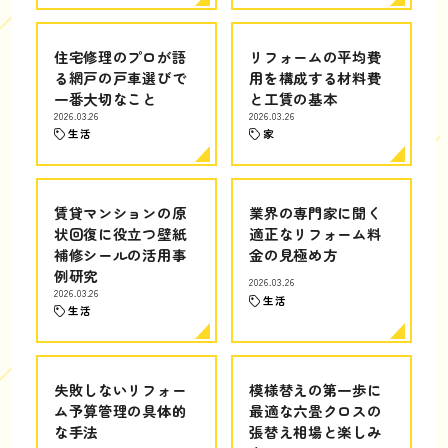
住宅修理のプロが語
リフォームの平均費
る網戸の戸車選びで
用を構成する材料費
一番大切なこと
と工賃の基本
2026.03.26
2026.03.26
生活
家
賃貸マンションの原
業界の専門家に聞く
状回復に役立つ壁紙
適正なリフォーム料
補修シールの活用事
金の見極め方
例研究
2026.03.26
2026.03.26
生活
生活
失敗しないリフォー
模様替えの第一歩に
ム予算管理の具体的
最適な六畳クロスの
な手法
張替え相場と楽しみ