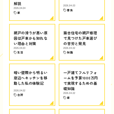
解説
2026.04.03
2026.04.04
害虫
家
網戸の滑りが悪い原
築古住宅の網戸修理
因は戸車かも知れな
で見つけた戸車選び
い理由と対策
の苦労と発見
2026.04.03
2026.04.02
生活
知識
暗い壁際から明るい
一戸建てフルリフォ
窓辺へキッチンを移
ームを予算1000万円
動した私の体験記
で実現するための基
礎知識
2026.04.02
2026.04.02
台所
家