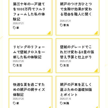
築三十年の一戸建て
網戸のつけ方ひとつ
を1000万円でフルリ
で虫除け効果が変わ
フォームした私の体
る理由を職人に聞く
験記
2026.07.21
2026.07.21
害虫
家
リビングのリフォー
壁紙のグレードでこ
ムで壁紙クロスを一
れだけ変わる8畳の張
新した私の体験記
替え予算と仕上がり
2026.07.20
2026.07.20
生活
生活
快適な夏を過ごすた
網戸の戸車を正しく
めの網戸の網サイズ
選ぶための基礎知識
体験記
とポイント
2026.07.20
2026.07.16
家
知識