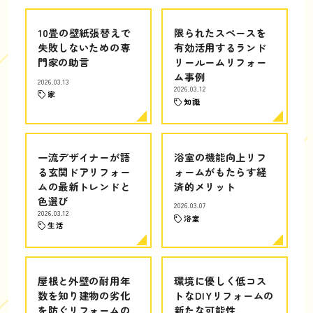
10畳の壁紙張替えで
限られたスペースを
失敗しないための専
有効活用するランド
門家の助言
リールームリフォー
ム事例
2026.03.13
2026.03.12
家
知識
一流デザイナーが語
浴室の機能向上リフ
る玄関ドアリフォー
ォームがもたらす経
ムの最新トレンドと
済的メリット
色選び
2026.03.07
2026.03.12
浴室
生活
屋根と外壁の耐用年
環境に優しく低コス
数を知り建物の劣化
トなDIYリフォームの
を防ぐリフォームの
新たな可能性