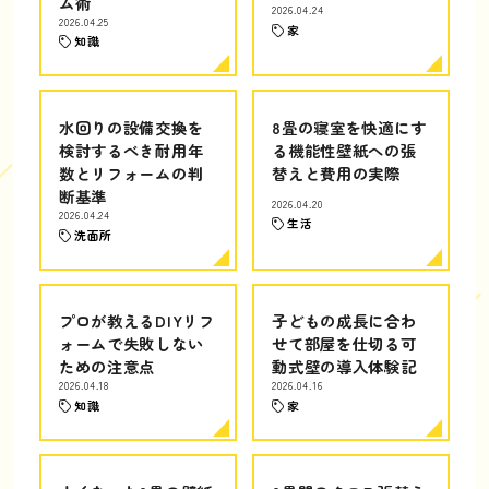
ム術
2026.04.24
2026.04.25
家
知識
水回りの設備交換を
8畳の寝室を快適にす
検討するべき耐用年
る機能性壁紙への張
数とリフォームの判
替えと費用の実際
断基準
2026.04.20
2026.04.24
生活
洗面所
プロが教えるDIYリフ
子どもの成長に合わ
ォームで失敗しない
せて部屋を仕切る可
ための注意点
動式壁の導入体験記
2026.04.18
2026.04.16
知識
家