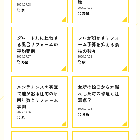
訣
2026.07.08
2026.07.08
家
知識
グレード別に比較す
プロが明かすリフォ
る風呂リフォームの
ーム予算を抑える裏
平均費用
技の数々
2026.07.07
2026.07.06
浴室
家
メンテナンスの有無
台所の蛇口から水漏
で差が出る住宅の耐
れした時の修理と注
用年数とリフォーム
意点？
事例
2026.07.02
2026.07.06
台所
家