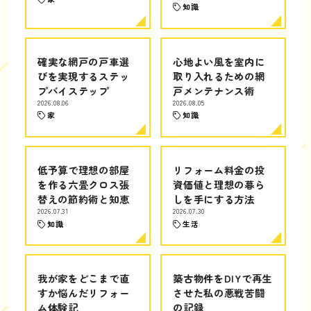
知識
確実な網戸の戸車選
心地よい風を室内に
びを実現するステッ
取り入れるための網
プバイステップ
戸メンテナンス術
2026.08.06
2026.08.05
家
知識
低予算で理想の部屋
リフォーム料金の投
を作る六畳クロス張
資価値と理想の暮ら
替えの節約術と知恵
しを手にする方法
2026.07.31
2026.07.30
知識
生活
我が家をどこまで直
築古物件をDIYで再生
すか悩んだリフォー
させた私の悪戦苦闘
ム体験記
の記録