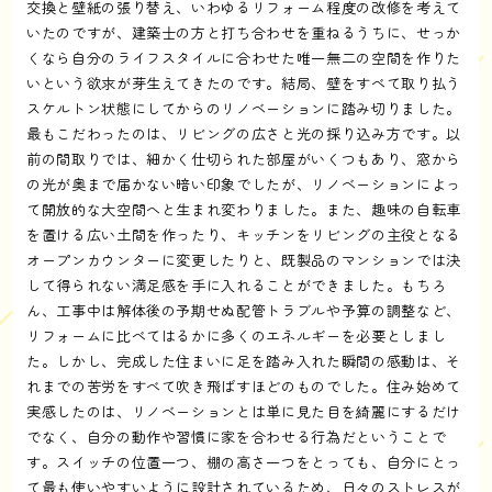
交換と壁紙の張り替え、いわゆるリフォーム程度の改修を考えて
いたのですが、建築士の方と打ち合わせを重ねるうちに、せっか
くなら自分のライフスタイルに合わせた唯一無二の空間を作りた
いという欲求が芽生えてきたのです。結局、壁をすべて取り払う
スケルトン状態にしてからのリノベーションに踏み切りました。
最もこだわったのは、リビングの広さと光の採り込み方です。以
前の間取りでは、細かく仕切られた部屋がいくつもあり、窓から
の光が奥まで届かない暗い印象でしたが、リノベーションによっ
て開放的な大空間へと生まれ変わりました。また、趣味の自転車
を置ける広い土間を作ったり、キッチンをリビングの主役となる
オープンカウンターに変更したりと、既製品のマンションでは決
して得られない満足感を手に入れることができました。もちろ
ん、工事中は解体後の予期せぬ配管トラブルや予算の調整など、
リフォームに比べてはるかに多くのエネルギーを必要としまし
た。しかし、完成した住まいに足を踏み入れた瞬間の感動は、そ
れまでの苦労をすべて吹き飛ばすほどのものでした。住み始めて
実感したのは、リノベーションとは単に見た目を綺麗にするだけ
でなく、自分の動作や習慣に家を合わせる行為だということで
す。スイッチの位置一つ、棚の高さ一つをとっても、自分にとっ
て最も使いやすいように設計されているため、日々のストレスが