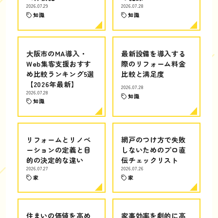
2026.07.29
2026.07.28
知識
知識
大阪市のMA導入・
最新設備を導入する
Web集客支援おすす
際のリフォーム料金
め比較ランキング5選
比較と満足度
【2026年最新】
2026.07.28
2026.07.28
知識
知識
リフォームとリノベ
網戸のつけ方で失敗
ーションの定義と目
しないためのプロ直
的の決定的な違い
伝チェックリスト
2026.07.27
2026.07.26
家
家
住まいの価値を高め
家事効率を劇的に高