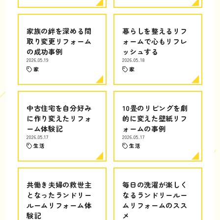
家族の絆を深める間
暮らしを整えるリフ
取り変更リフォーム
ォームで心もリフレ
の成功事例
ッシュする
2026.05.19
2026.05.18
家
家
中古住宅を自分好み
10畳のリビングを劇
に作り変えたリフォ
的に変えた壁紙リフ
ーム体験記
ォームの事例
2026.05.17
2026.05.17
生活
生活
共働き夫婦の救世主
毎日の洗濯が楽しく
となったランドリー
なるランドリールー
ルームリフォーム体
ムリフォームのスス
験記
メ