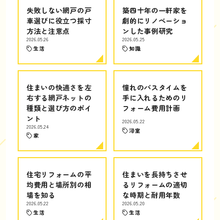
失敗しない網戸の戸
築四十年の一軒家を
車選びに役立つ採寸
劇的にリノベーショ
方法と注意点
ンした事例研究
2026.05.26
2026.05.25
生活
知識
住まいの快適さを左
憧れのバスタイムを
右する網戸ネットの
手に入れるためのリ
種類と選び方のポイ
フォーム費用計画
ント
2026.05.22
2026.05.24
浴室
家
住宅リフォームの平
住まいを長持ちさせ
均費用と場所別の相
るリフォームの適切
場を知る
な時期と耐用年数
2026.05.22
2026.05.20
生活
生活