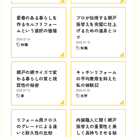
愛着のある暮らしを
プロが伝授する網戸
作るセルフリフォー
張替えを完璧に仕上
ムという選択の価値
げるための道具とコ
ツ
2026.07.16
2026.07.15
知識
知識
網戸の網サイズで変
キッチンリフォーム
わる暮らしの質と視
の平均費用を抑えた
認性の秘密
私の体験記
2026.07.13
2026.07.09
家
台所
リフォーム用クロス
内装職人に聞く網戸
のグレードによる違
張替えの重要性と美
いと耐久性の比較
しく長持ちさせる秘