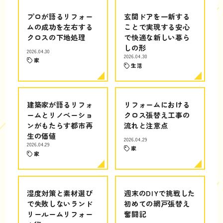
プロが語るリフォー
玄関ドアを一新する
ムの成功を左右する
ことで実現する安心
クロスの下地処理
で快適な新しい暮ら
しの形
2026.04.30
2026.04.30
家
生活
建築家が語るリフォ
リフォームにおける
ームとリノベーショ
クロス張替え工事の
ンがもたらす都市再
流れと注意点
生の価値
2026.04.29
2026.04.29
家
家
湿度対策と素材選び
週末のDIYで挑戦した
で失敗しないランド
初めての網戸張替え
リールームリフォー
奮闘記