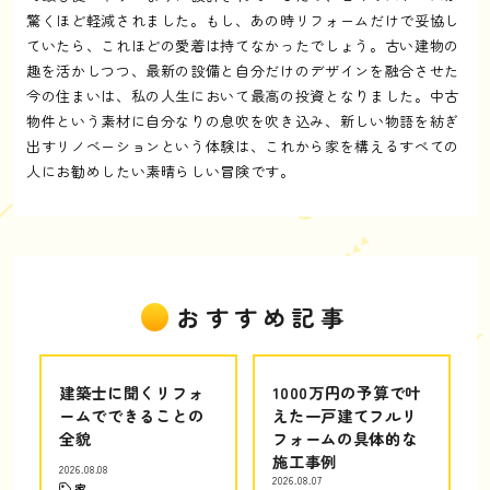
驚くほど軽減されました。もし、あの時リフォームだけで妥協し
ていたら、これほどの愛着は持てなかったでしょう。古い建物の
趣を活かしつつ、最新の設備と自分だけのデザインを融合させた
今の住まいは、私の人生において最高の投資となりました。中古
物件という素材に自分なりの息吹を吹き込み、新しい物語を紡ぎ
出すリノベーションという体験は、これから家を構えるすべての
人にお勧めしたい素晴らしい冒険です。
おすすめ記事
建築士に聞くリフォ
1000万円の予算で叶
ームでできることの
えた一戸建てフルリ
全貌
フォームの具体的な
施工事例
2026.08.08
2026.08.07
家