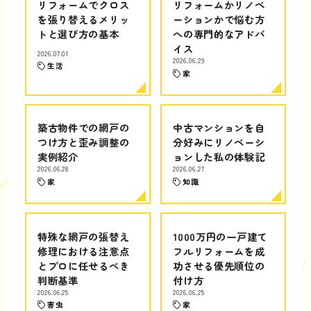
リフォームでクロス
リフォームかリノベ
を張り替えるメリッ
ーションかで悩む方
トと選び方の基本
への専門的なアドバ
イス
2026.07.01
2026.06.29
生活
家
築古物件での網戸の
中古マンションを自
つけ方と歪み調整の
分好みにリノベーシ
実例紹介
ョンした私の体験記
2026.06.28
2026.06.27
家
知識
特殊な網戸の張替え
1000万円の一戸建て
修理における注意点
フルリフォームを成
とプロに任せるべき
功させる優先順位の
判断基準
付け方
2026.06.25
2026.06.25
害虫
家