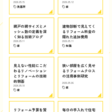
2026.05.15
2026.05.12
洗面所
家
網戸の網サイズとメ
建物診断で見えてく
ッシュ数の定義を深
るリフォーム料金の
く知る技術ブログ
隠れた追加費用
2026.05.11
2026.05.11
家
知識
見えない性能にこだ
狭い部屋を広く見せ
わるリノベーション
るリフォームクロス
とリフォームの技術
の活用事例研究
的側面
2026.05.06
2026.05.10
家
家
リフォーム予算を賢
毎日の手入れで住宅