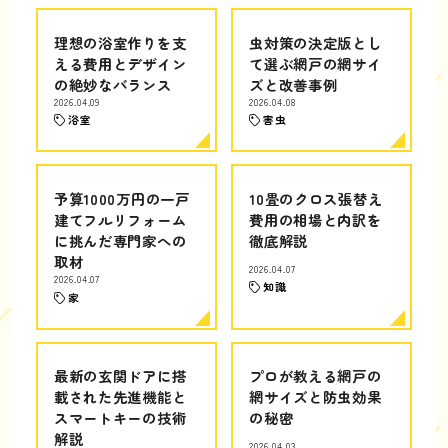
理想の浴室作りを支
虫対策の決定版とし
える費用とデザイン
て選ぶ網戸の網サイ
の絶妙なバランス
ズと改善事例
2026.04.09
2026.04.08
浴室
害虫
予算1000万円の一戸
10畳のクロス張替え
建てフルリフォーム
費用の相場と内訳を
に挑んだ専門家への
徹底解説
取材
2026.04.07
2026.04.07
知識
家
最新の玄関ドアに搭
プロが教える網戸の
載された先進機能と
網サイズと防虫効果
スマートキーの技術
の秘密
解説
2026.04.03