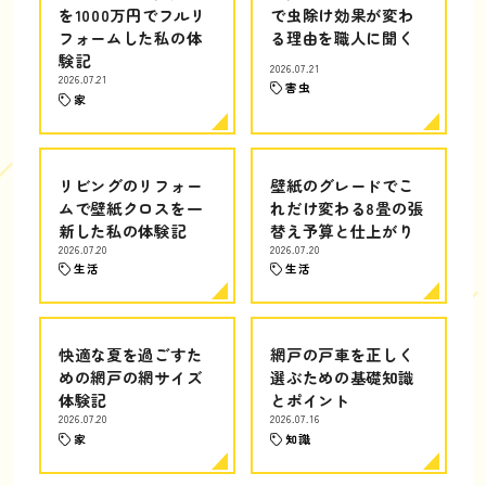
を1000万円でフルリ
で虫除け効果が変わ
フォームした私の体
る理由を職人に聞く
験記
2026.07.21
2026.07.21
害虫
家
リビングのリフォー
壁紙のグレードでこ
ムで壁紙クロスを一
れだけ変わる8畳の張
新した私の体験記
替え予算と仕上がり
2026.07.20
2026.07.20
生活
生活
快適な夏を過ごすた
網戸の戸車を正しく
めの網戸の網サイズ
選ぶための基礎知識
体験記
とポイント
2026.07.20
2026.07.16
家
知識