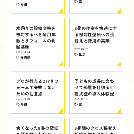
家
知識
水回りの設備交換を
8畳の寝室を快適にす
検討するべき耐用年
る機能性壁紙への張
数とリフォームの判
替えと費用の実際
断基準
2026.04.20
2026.04.24
生活
洗面所
プロが教えるDIYリフ
子どもの成長に合わ
ォームで失敗しない
せて部屋を仕切る可
ための注意点
動式壁の導入体験記
2026.04.18
2026.04.16
知識
家
古くなった8畳の壁紙
8畳間のクロス張替え