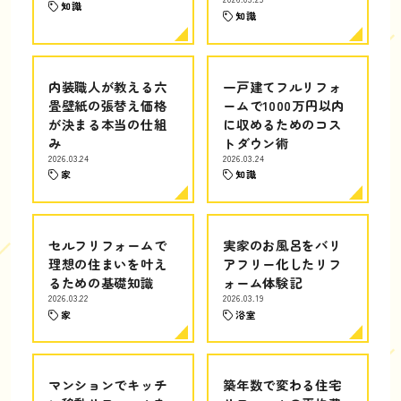
知識
知識
内装職人が教える六
一戸建てフルリフォ
畳壁紙の張替え価格
ームで1000万円以内
が決まる本当の仕組
に収めるためのコス
み
トダウン術
2026.03.24
2026.03.24
家
知識
セルフリフォームで
実家のお風呂をバリ
理想の住まいを叶え
アフリー化したリフ
るための基礎知識
ォーム体験記
2026.03.22
2026.03.19
家
浴室
マンションでキッチ
築年数で変わる住宅