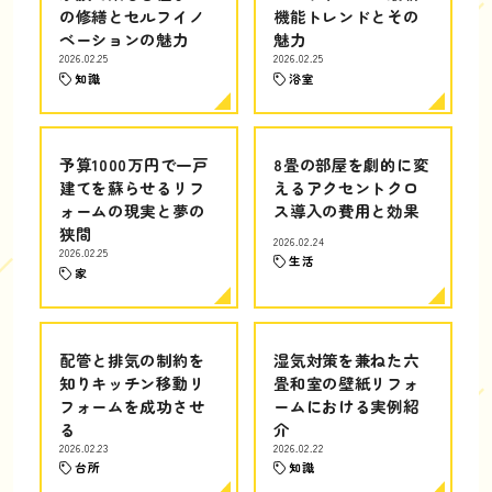
の修繕とセルフイノ
機能トレンドとその
ベーションの魅力
魅力
2026.02.25
2026.02.25
知識
浴室
予算1000万円で一戸
8畳の部屋を劇的に変
建てを蘇らせるリフ
えるアクセントクロ
ォームの現実と夢の
ス導入の費用と効果
狭間
2026.02.24
2026.02.25
生活
家
配管と排気の制約を
湿気対策を兼ねた六
知りキッチン移動リ
畳和室の壁紙リフォ
フォームを成功させ
ームにおける実例紹
る
介
2026.02.23
2026.02.22
台所
知識