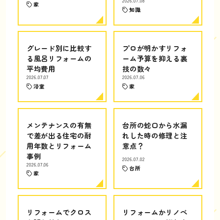
2026.07.08
家
知識
グレード別に比較す
プロが明かすリフォ
る風呂リフォームの
ーム予算を抑える裏
平均費用
技の数々
2026.07.07
2026.07.06
浴室
家
メンテナンスの有無
台所の蛇口から水漏
で差が出る住宅の耐
れした時の修理と注
用年数とリフォーム
意点？
事例
2026.07.02
2026.07.06
台所
家
リフォームでクロス
リフォームかリノベ