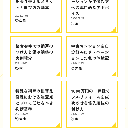
を張り替えるメリッ
ーションかで悩む方
トと選び方の基本
への専門的なアドバ
イス
2026.07.01
2026.06.29
生活
家
築古物件での網戸の
中古マンションを自
つけ方と歪み調整の
分好みにリノベーシ
実例紹介
ョンした私の体験記
2026.06.28
2026.06.27
家
知識
特殊な網戸の張替え
1000万円の一戸建て
修理における注意点
フルリフォームを成
とプロに任せるべき
功させる優先順位の
判断基準
付け方
2026.06.25
2026.06.25
害虫
家