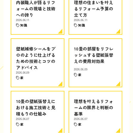
内装職人が語るリフ
理想の住まいを叶え
ォームの現場と技術
るリフォーム予算の
への誇り
立て方
2026.06.11
2026.06.11
知識
知識
壁紙補修シールをプ
10畳の部屋をリフレ
ロのように仕上げる
ッシュする壁紙張替
ための技術とコツの
えの費用対効果
アドバイス
2026.06.09
2026.06.09
家
家
10畳の壁紙張替えに
理想を叶えるリフォ
おける施工技術と見
ームの限界と判断の
積もりの仕組み
基準
2026.06.07
2026.06.07
家
家