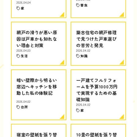
2026.04.04
害虫
家
網戸の滑りが悪い原
築古住宅の網戸修理
因は戸車かも知れな
で見つけた戸車選び
い理由と対策
の苦労と発見
2026.04.03
2026.04.02
生活
知識
暗い壁際から明るい
一戸建てフルリフォ
窓辺へキッチンを移
ームを予算1000万円
動した私の体験記
で実現するための基
礎知識
2026.04.02
2026.04.02
台所
家
寝室の壁紙を張り替
10畳の壁紙を張り替