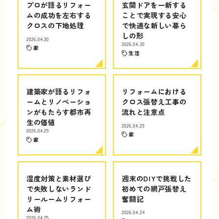
プロが語るリフォー
玄関ドアを一新する
ムの成功を左右する
ことで実現する安心
クロスの下地処理
で快適な新しい暮ら
しの形
2026.04.30
2026.04.30
家
生活
建築家が語るリフォ
リフォームにおける
ームとリノベーショ
クロス張替え工事の
ンがもたらす都市再
流れと注意点
生の価値
2026.04.29
2026.04.29
家
家
湿度対策と素材選び
週末のDIYで挑戦した
で失敗しないランド
初めての網戸張替え
リールームリフォー
奮闘記
ム術
2026.04.24
2026.04.25