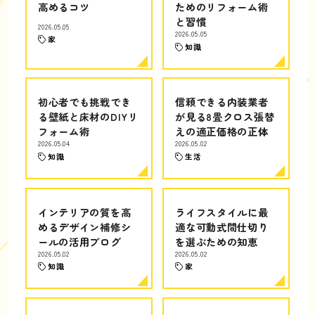
高めるコツ
ためのリフォーム術
と習慣
2026.05.05
2026.05.05
家
知識
初心者でも挑戦でき
信頼できる内装業者
る壁紙と床材のDIYリ
が見る8畳クロス張替
フォーム術
えの適正価格の正体
2026.05.04
2026.05.02
知識
生活
インテリアの質を高
ライフスタイルに最
めるデザイン補修シ
適な可動式間仕切り
ールの活用ブログ
を選ぶための知恵
2026.05.02
2026.05.02
知識
家