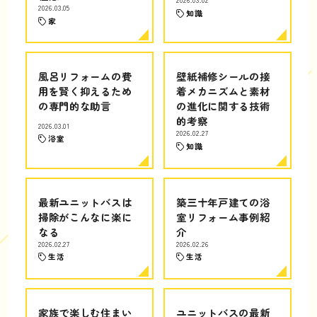
2026.03.02
2026.03.05
知識
家
風呂リフォームの費
壁紙補修シールの接
用を賢く抑えるため
着メカニズムと素材
の専門的な助言
の進化に関する技術
的考察
2026.03.01
2026.02.27
浴室
知識
最新ユニットバスは
築三十年戸建ての浴
掃除がこんなに楽に
室リフォーム事例紹
なる
介
2026.02.27
2026.02.26
生活
生活
家族で楽しむ住まい
ユニットバスの最新