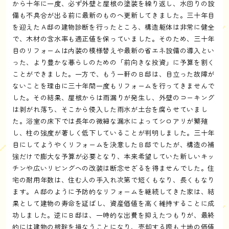
から十年に一度、必ず外壁と屋根の塗装を繰り返し、水回りの設
備も不具合が出る前に最新のものへ更新してきました。三十年目
を迎えたＡ邸の建物診断を行ったところ、構造躯体は非常に健全
で、木材の含水率も適正値を保っていました。そのため、三十年
目のリフォームは内装の模様替えや最新の省エネ設備の導入とい
った、より豊かな暮らしのための「前向きな投資」に予算を割く
ことができました。一方で、もう一軒のＢ邸は、目立った故障が
ないことを理由に三十年間一度もリフォームを行ってきませんで
した。その結果、屋根からは雨漏りが発生し、外壁のコーキング
は剥がれ落ち、そこから侵入した雨水が土台を腐らせていまし
た。浴室の床下では長年の微細な漏水によってシロアリが繁殖
し、柱の強度が著しく低下していることが判明しました。三十年
目にしてようやくリフォームを決意したＢ邸でしたが、構造の補
強だけで膨大な予算が必要となり、本来希望していた新しいキッ
チンや広いリビングへの改装は断念せざるを得ませんでした。住
宅の耐用年数は、住む人の手入れ次第で短くもなり、長くもなり
ます。Ａ邸のように予防的なリフォームを継続してきた家は、結
果として建物の寿命を延ばし、資産価値を高く維持することに成
功しました。逆にＢ邸は、一時的な出費を抑えたつもりが、最終
的には建物の根幹を損なうことになり、売却する際も土地の価値