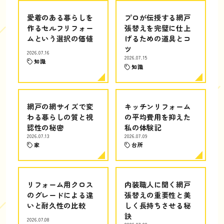
愛着のある暮らしを
プロが伝授する網戸
作るセルフリフォー
張替えを完璧に仕上
ムという選択の価値
げるための道具とコ
ツ
2026.07.16
2026.07.15
知識
知識
網戸の網サイズで変
キッチンリフォーム
わる暮らしの質と視
の平均費用を抑えた
認性の秘密
私の体験記
2026.07.13
2026.07.09
家
台所
リフォーム用クロス
内装職人に聞く網戸
のグレードによる違
張替えの重要性と美
いと耐久性の比較
しく長持ちさせる秘
訣
2026.07.08