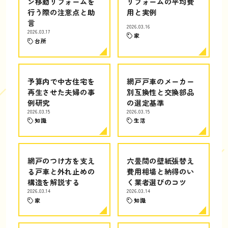
ン移動リフォームを
リフォームの平均費
行う際の注意点と助
用と実例
言
2026.03.16
2026.03.17
家
台所
予算内で中古住宅を
網戸戸車のメーカー
再生させた夫婦の事
別互換性と交換部品
例研究
の選定基準
2026.03.15
2026.03.15
知識
生活
網戸のつけ方を支え
六畳間の壁紙張替え
る戸車と外れ止めの
費用相場と納得のい
構造を解説する
く業者選びのコツ
2026.03.14
2026.03.14
家
知識