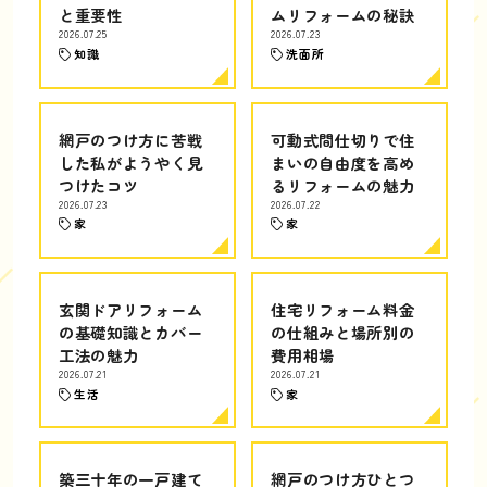
と重要性
ムリフォームの秘訣
2026.07.25
2026.07.23
知識
洗面所
網戸のつけ方に苦戦
可動式間仕切りで住
した私がようやく見
まいの自由度を高め
つけたコツ
るリフォームの魅力
2026.07.23
2026.07.22
家
家
玄関ドアリフォーム
住宅リフォーム料金
の基礎知識とカバー
の仕組みと場所別の
工法の魅力
費用相場
2026.07.21
2026.07.21
生活
家
築三十年の一戸建て
網戸のつけ方ひとつ