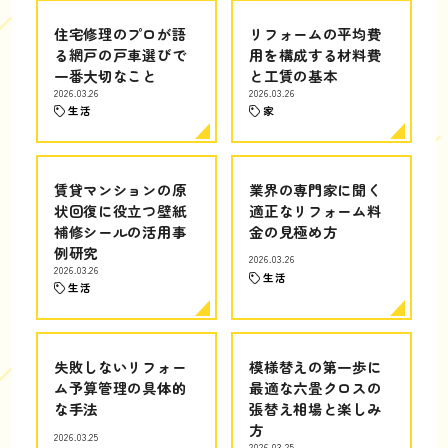
住宅修理のプロが語
リフォームの平均費
る網戸の戸車選びで
用を構成する材料費
一番大切なこと
と工賃の基本
2026.03.26
2026.03.26
生活
家
賃貸マンションの原
業界の専門家に聞く
状回復に役立つ壁紙
適正なリフォーム料
補修シールの活用事
金の見極め方
例研究
2026.03.26
2026.03.26
生活
生活
失敗しないリフォー
模様替えの第一歩に
ム予算管理の具体的
最適な六畳クロスの
な手法
張替え相場と楽しみ
方
2026.03.25
2026.03.25