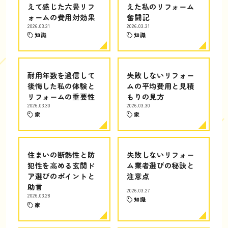
えて感じた六畳リフ
えた私のリフォーム
ォームの費用対効果
奮闘記
2026.03.31
2026.03.31
知識
知識
耐用年数を過信して
失敗しないリフォー
後悔した私の体験と
ムの平均費用と見積
リフォームの重要性
もりの見方
2026.03.30
2026.03.30
家
家
住まいの断熱性と防
失敗しないリフォー
犯性を高める玄関ド
ム業者選びの秘訣と
ア選びのポイントと
注意点
助言
2026.03.27
2026.03.28
知識
家