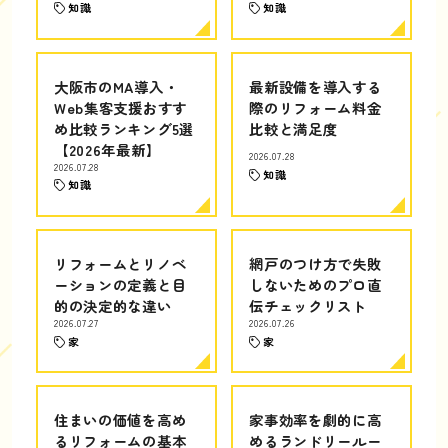
知識
知識
大阪市のMA導入・
最新設備を導入する
Web集客支援おすす
際のリフォーム料金
め比較ランキング5選
比較と満足度
【2026年最新】
2026.07.28
2026.07.28
知識
知識
リフォームとリノベ
網戸のつけ方で失敗
ーションの定義と目
しないためのプロ直
的の決定的な違い
伝チェックリスト
2026.07.27
2026.07.26
家
家
住まいの価値を高め
家事効率を劇的に高
るリフォームの基本
めるランドリールー