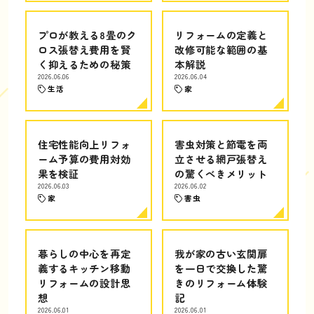
プロが教える8畳のク
リフォームの定義と
ロス張替え費用を賢
改修可能な範囲の基
く抑えるための秘策
本解説
2026.06.06
2026.06.04
生活
家
住宅性能向上リフォ
害虫対策と節電を両
ーム予算の費用対効
立させる網戸張替え
果を検証
の驚くべきメリット
2026.06.03
2026.06.02
家
害虫
暮らしの中心を再定
我が家の古い玄関扉
義するキッチン移動
を一日で交換した驚
リフォームの設計思
きのリフォーム体験
想
記
2026.06.01
2026.06.01