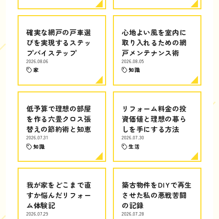
確実な網戸の戸車選
心地よい風を室内に
びを実現するステッ
取り入れるための網
プバイステップ
戸メンテナンス術
2026.08.06
2026.08.05
家
知識
低予算で理想の部屋
リフォーム料金の投
を作る六畳クロス張
資価値と理想の暮ら
替えの節約術と知恵
しを手にする方法
2026.07.31
2026.07.30
知識
生活
我が家をどこまで直
築古物件をDIYで再生
すか悩んだリフォー
させた私の悪戦苦闘
ム体験記
の記録
2026.07.29
2026.07.28