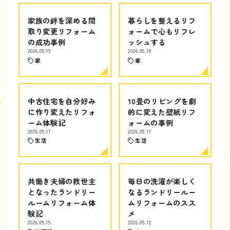
家族の絆を深める間
暮らしを整えるリフ
取り変更リフォーム
ォームで心もリフレ
の成功事例
ッシュする
2026.05.19
2026.05.18
家
家
中古住宅を自分好み
10畳のリビングを劇
に作り変えたリフォ
的に変えた壁紙リフ
ーム体験記
ォームの事例
2026.05.17
2026.05.17
生活
生活
共働き夫婦の救世主
毎日の洗濯が楽しく
となったランドリー
なるランドリールー
ルームリフォーム体
ムリフォームのスス
験記
メ
2026.05.15
2026.05.12