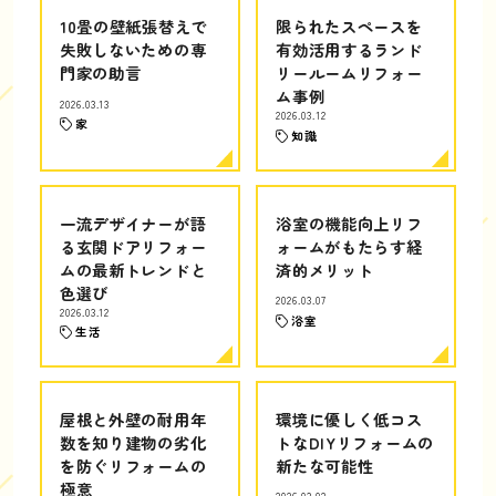
10畳の壁紙張替えで
限られたスペースを
失敗しないための専
有効活用するランド
門家の助言
リールームリフォー
ム事例
2026.03.13
2026.03.12
家
知識
一流デザイナーが語
浴室の機能向上リフ
る玄関ドアリフォー
ォームがもたらす経
ムの最新トレンドと
済的メリット
色選び
2026.03.07
2026.03.12
浴室
生活
屋根と外壁の耐用年
環境に優しく低コス
数を知り建物の劣化
トなDIYリフォームの
を防ぐリフォームの
新たな可能性
極意