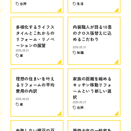
台所
生活
多様化するライフス
内装職人が語る10畳
タイルとこれからの
のクロス張替えに込
リフォーム・リノベ
めるこだわり
ーションの展望
2026.05.31
2026.05.31
知識
家
理想の住まいを叶え
家族の距離を縮める
るリフォームの平均
キッチン移動リフォ
費用の内訳
ームという新しい選
択
2026.05.29
2026.05.27
家
台所
失敗しない網戸の戸
築四十年の一軒家を