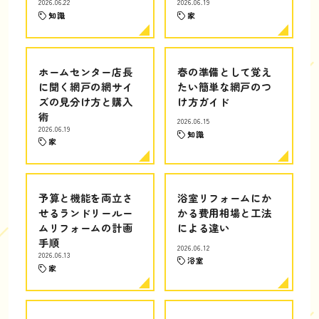
2026.06.22
2026.06.19
知識
家
ホームセンター店長
春の準備として覚え
に聞く網戸の網サイ
たい簡単な網戸のつ
ズの見分け方と購入
け方ガイド
術
2026.06.15
2026.06.19
知識
家
予算と機能を両立さ
浴室リフォームにか
せるランドリールー
かる費用相場と工法
ムリフォームの計画
による違い
手順
2026.06.12
2026.06.13
浴室
家