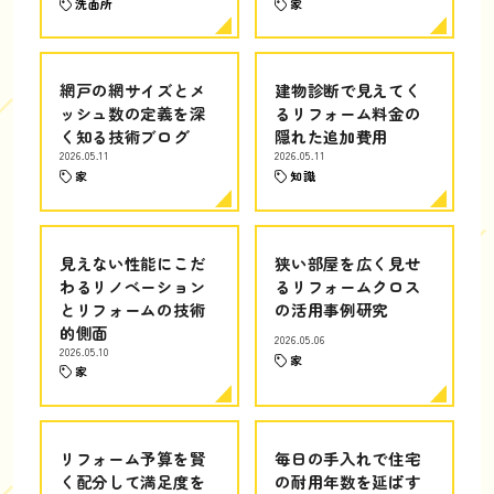
洗面所
家
網戸の網サイズとメ
建物診断で見えてく
ッシュ数の定義を深
るリフォーム料金の
く知る技術ブログ
隠れた追加費用
2026.05.11
2026.05.11
家
知識
見えない性能にこだ
狭い部屋を広く見せ
わるリノベーション
るリフォームクロス
とリフォームの技術
の活用事例研究
的側面
2026.05.06
2026.05.10
家
家
リフォーム予算を賢
毎日の手入れで住宅
く配分して満足度を
の耐用年数を延ばす