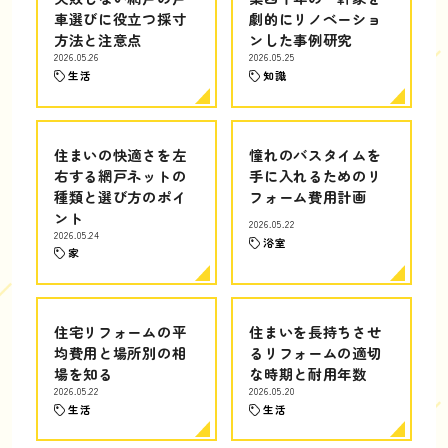
車選びに役立つ採寸
劇的にリノベーショ
方法と注意点
ンした事例研究
2026.05.26
2026.05.25
生活
知識
住まいの快適さを左
憧れのバスタイムを
右する網戸ネットの
手に入れるためのリ
種類と選び方のポイ
フォーム費用計画
ント
2026.05.22
2026.05.24
浴室
家
住宅リフォームの平
住まいを長持ちさせ
均費用と場所別の相
るリフォームの適切
場を知る
な時期と耐用年数
2026.05.22
2026.05.20
生活
生活