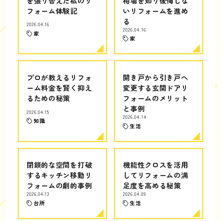
を張り替えた私のリ
相場を知り後悔しな
フォーム体験記
いリフォームを進め
る
2026.04.16
2026.04.16
家
家
プロが教えるリフォ
開き戸から引き戸へ
ーム料金を賢く抑え
変更する玄関ドアリ
るための秘策
フォームのメリット
と事例
2026.04.15
2026.04.14
知識
生活
閉鎖的な空間を打破
機能性クロスを活用
するキッチン移動リ
してリフォームの満
フォームの劇的事例
足度を高める秘策
2026.04.13
2026.04.09
台所
生活