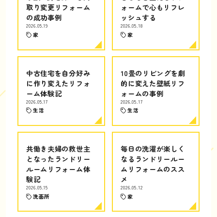
取り変更リフォーム
ォームで心もリフレ
の成功事例
ッシュする
2026.05.19
2026.05.18
家
家
中古住宅を自分好み
10畳のリビングを劇
に作り変えたリフォ
的に変えた壁紙リフ
ーム体験記
ォームの事例
2026.05.17
2026.05.17
生活
生活
共働き夫婦の救世主
毎日の洗濯が楽しく
となったランドリー
なるランドリールー
ルームリフォーム体
ムリフォームのスス
験記
メ
2026.05.15
2026.05.12
洗面所
家