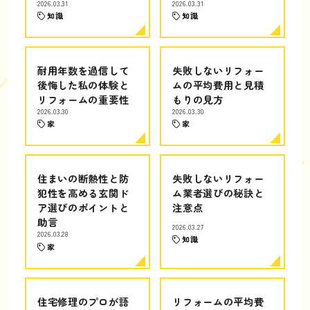
2026.03.31
2026.03.31
知識
知識
耐用年数を過信して
失敗しないリフォー
後悔した私の体験と
ムの平均費用と見積
リフォームの重要性
もりの見方
2026.03.30
2026.03.30
家
家
住まいの断熱性と防
失敗しないリフォー
犯性を高める玄関ド
ム業者選びの秘訣と
ア選びのポイントと
注意点
助言
2026.03.27
2026.03.28
知識
家
住宅修理のプロが語
リフォームの平均費