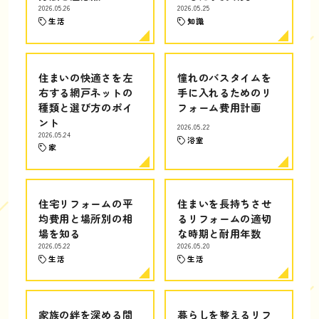
2026.05.26
2026.05.25
生活
知識
住まいの快適さを左
憧れのバスタイムを
右する網戸ネットの
手に入れるためのリ
種類と選び方のポイ
フォーム費用計画
ント
2026.05.22
2026.05.24
浴室
家
住宅リフォームの平
住まいを長持ちさせ
均費用と場所別の相
るリフォームの適切
場を知る
な時期と耐用年数
2026.05.22
2026.05.20
生活
生活
家族の絆を深める間
暮らしを整えるリフ