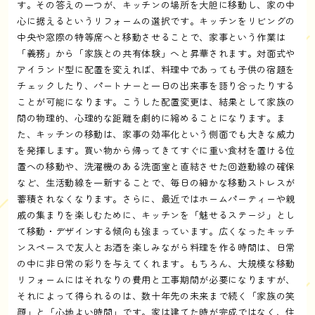
す。その答えの一つが、キッチンの場所を大胆に移動し、家の中
心に据えるというリフォームの選択です。キッチンをリビングの
中央や窓際の特等席へと移動させることで、家事という作業は
「義務」から「家族との共有体験」へと昇華されます。対面式や
アイランド型に配置を変えれば、料理中であっても子供の宿題を
チェックしたり、パートナーと一日の出来事を語り合ったりする
ことが可能になります。こうした配置変更は、結果として家族の
間の物理的、心理的な距離を劇的に縮めることになります。ま
た、キッチンの移動は、家事の効率化という側面でも大きな威力
を発揮します。買い物から帰ってきてすぐに重い食材を置ける位
置への移動や、洗濯機のある洗面室と直結させた回遊動線の確保
など、生活動線を一新することで、毎日の細かな移動ストレスが
蓄積されなくなります。さらに、最近ではホームパーティーや親
戚の集まりを楽しむために、キッチンを「魅せるステージ」とし
て移動・デザインする傾向も強まっています。広くなったキッチ
ンスペースで友人とお酒を楽しみながら料理を作る時間は、日常
の中に非日常の彩りを与えてくれます。もちろん、大規模な移動
リフォームにはそれなりの費用と工事期間が必要になりますが、
それによって得られるのは、数十年先の未来まで続く「家族の笑
顔」と「心地よい時間」です。家は建てた時が完成ではなく、住