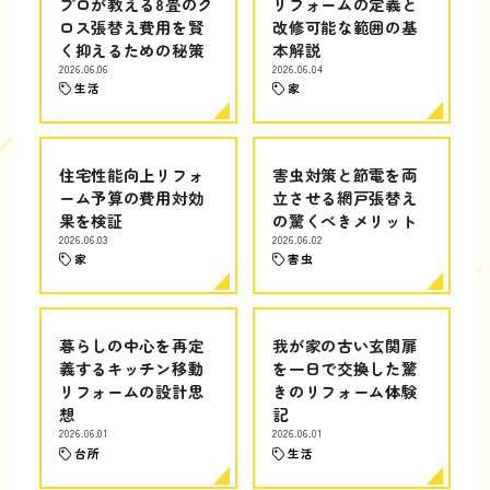
プロが教える8畳のク
リフォームの定義と
ロス張替え費用を賢
改修可能な範囲の基
く抑えるための秘策
本解説
2026.06.06
2026.06.04
生活
家
住宅性能向上リフォ
害虫対策と節電を両
ーム予算の費用対効
立させる網戸張替え
果を検証
の驚くべきメリット
2026.06.03
2026.06.02
家
害虫
暮らしの中心を再定
我が家の古い玄関扉
義するキッチン移動
を一日で交換した驚
リフォームの設計思
きのリフォーム体験
想
記
2026.06.01
2026.06.01
台所
生活