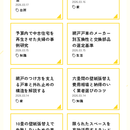
2026.03.16
2026.03.17
家
台所
予算内で中古住宅を
網戸戸車のメーカー
再生させた夫婦の事
別互換性と交換部品
例研究
の選定基準
2026.03.15
2026.03.15
知識
生活
網戸のつけ方を支え
六畳間の壁紙張替え
る戸車と外れ止めの
費用相場と納得のい
構造を解説する
く業者選びのコツ
2026.03.14
2026.03.14
家
知識
10畳の壁紙張替えで
限られたスペースを
失敗しないための専
有効活用するランド