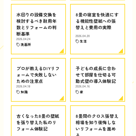
水回りの設備交換を
8畳の寝室を快適にす
検討するべき耐用年
る機能性壁紙への張
数とリフォームの判
替えと費用の実際
断基準
2026.04.20
2026.04.24
生活
洗面所
プロが教えるDIYリフ
子どもの成長に合わ
ォームで失敗しない
せて部屋を仕切る可
ための注意点
動式壁の導入体験記
2026.04.18
2026.04.16
知識
家
古くなった8畳の壁紙
8畳間のクロス張替え
を張り替えた私のリ
相場を知り後悔しな
フォーム体験記
いリフォームを進め
る