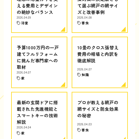
える費用とデザイン
て選ぶ網戸の網サイ
の絶妙なバランス
ズと改善事例
2026.04.09
2026.04.08
浴室
害虫
予算1000万円の一戸
10畳のクロス張替え
建てフルリフォーム
費用の相場と内訳を
に挑んだ専門家への
徹底解説
取材
2026.04.07
2026.04.07
知識
家
最新の玄関ドアに搭
プロが教える網戸の
載された先進機能と
網サイズと防虫効果
スマートキーの技術
の秘密
解説
2026.04.03
2026.04.04
害虫
家