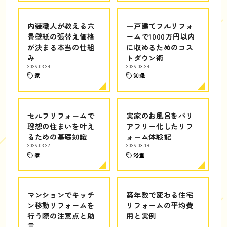
内装職人が教える六
一戸建てフルリフォ
畳壁紙の張替え価格
ームで1000万円以内
が決まる本当の仕組
に収めるためのコス
み
トダウン術
2026.03.24
2026.03.24
家
知識
セルフリフォームで
実家のお風呂をバリ
理想の住まいを叶え
アフリー化したリフ
るための基礎知識
ォーム体験記
2026.03.22
2026.03.19
家
浴室
マンションでキッチ
築年数で変わる住宅
ン移動リフォームを
リフォームの平均費
行う際の注意点と助
用と実例
言