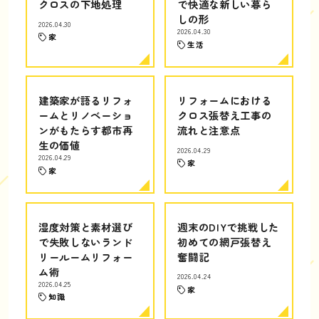
クロスの下地処理
で快適な新しい暮ら
しの形
2026.04.30
2026.04.30
家
生活
建築家が語るリフォ
リフォームにおける
ームとリノベーショ
クロス張替え工事の
ンがもたらす都市再
流れと注意点
生の価値
2026.04.29
2026.04.29
家
家
湿度対策と素材選び
週末のDIYで挑戦した
で失敗しないランド
初めての網戸張替え
リールームリフォー
奮闘記
ム術
2026.04.24
2026.04.25
家
知識