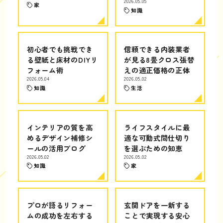
2026.05.05
家
知識
初心者でも挑戦でき
信頼できる内装業者
る壁紙と床材のDIYリ
が見る8畳クロス張替
フォーム術
えの適正価格の正体
2026.05.04
2026.05.02
知識
生活
インテリアの質を高
ライフスタイルに最
めるデザイン補修シ
適な可動式間仕切り
ールの活用ブログ
を選ぶための知恵
2026.05.02
2026.05.02
知識
家
プロが語るリフォー
玄関ドアを一新する
ムの成功を左右する
ことで実現する安心