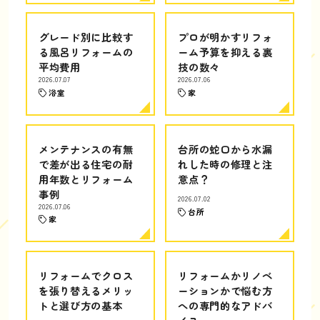
グレード別に比較す
プロが明かすリフォ
る風呂リフォームの
ーム予算を抑える裏
平均費用
技の数々
2026.07.07
2026.07.06
浴室
家
メンテナンスの有無
台所の蛇口から水漏
で差が出る住宅の耐
れした時の修理と注
用年数とリフォーム
意点？
事例
2026.07.02
2026.07.06
台所
家
リフォームでクロス
リフォームかリノベ
を張り替えるメリッ
ーションかで悩む方
トと選び方の基本
への専門的なアドバ