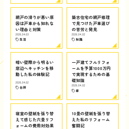
網戸の滑りが悪い原
築古住宅の網戸修理
因は戸車かも知れな
で見つけた戸車選び
い理由と対策
の苦労と発見
2026.04.03
2026.04.02
生活
知識
暗い壁際から明るい
一戸建てフルリフォ
窓辺へキッチンを移
ームを予算1000万円
動した私の体験記
で実現するための基
礎知識
2026.04.02
2026.04.02
台所
家
寝室の壁紙を張り替
10畳の壁紙を張り替
えて感じた六畳リフ
えた私のリフォーム
ォームの費用対効果
奮闘記