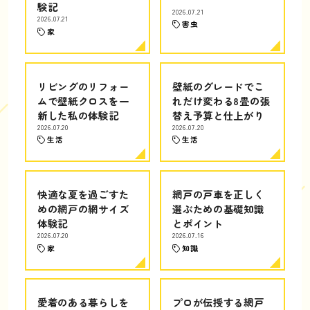
験記
2026.07.21
2026.07.21
害虫
家
リビングのリフォー
壁紙のグレードでこ
ムで壁紙クロスを一
れだけ変わる8畳の張
新した私の体験記
替え予算と仕上がり
2026.07.20
2026.07.20
生活
生活
快適な夏を過ごすた
網戸の戸車を正しく
めの網戸の網サイズ
選ぶための基礎知識
体験記
とポイント
2026.07.20
2026.07.16
家
知識
愛着のある暮らしを
プロが伝授する網戸