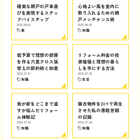
確実な網戸の戸車選
心地よい風を室内に
びを実現するステッ
取り入れるための網
プバイステップ
戸メンテナンス術
2026.08.06
2026.08.05
家
知識
低予算で理想の部屋
リフォーム料金の投
を作る六畳クロス張
資価値と理想の暮ら
替えの節約術と知恵
しを手にする方法
2026.07.31
2026.07.30
知識
生活
我が家をどこまで直
築古物件をDIYで再生
すか悩んだリフォー
させた私の悪戦苦闘
ム体験記
の記録
2026.07.29
2026.07.28
知識
知識