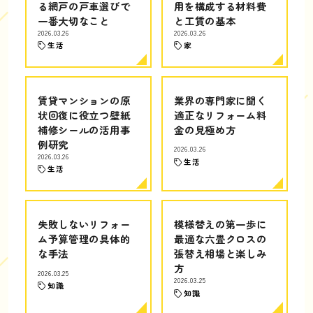
る網戸の戸車選びで
用を構成する材料費
一番大切なこと
と工賃の基本
2026.03.26
2026.03.26
生活
家
賃貸マンションの原
業界の専門家に聞く
状回復に役立つ壁紙
適正なリフォーム料
補修シールの活用事
金の見極め方
例研究
2026.03.26
2026.03.26
生活
生活
失敗しないリフォー
模様替えの第一歩に
ム予算管理の具体的
最適な六畳クロスの
な手法
張替え相場と楽しみ
方
2026.03.25
2026.03.25
知識
知識