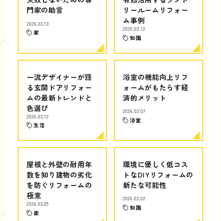
門家の助言
リールームリフォー
ム事例
2026.03.13
2026.03.12
家
知識
一流デザイナーが語
浴室の機能向上リフ
る玄関ドアリフォー
ォームがもたらす経
ムの最新トレンドと
済的メリット
色選び
2026.03.07
2026.03.12
浴室
生活
屋根と外壁の耐用年
環境に優しく低コス
数を知り建物の劣化
トなDIYリフォームの
を防ぐリフォームの
新たな可能性
極意
2026.03.02
2026.03.05
知識
家