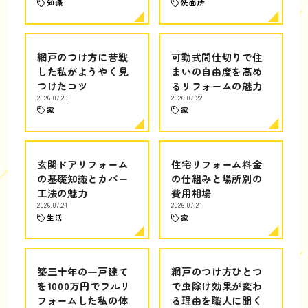
知識
洗面所
網戸のつけ方に苦戦
可動式間仕切りで住
した私がようやく見
まいの自由度を高め
つけたコツ
るリフォームの魅力
2026.07.23
2026.07.22
家
家
玄関ドアリフォーム
住宅リフォーム料金
の基礎知識とカバー
の仕組みと場所別の
工法の魅力
費用相場
2026.07.21
2026.07.21
生活
家
築三十年の一戸建て
網戸のつけ方ひとつ
を1000万円でフルリ
で虫除け効果が変わ
フォームした私の体
る理由を職人に聞く