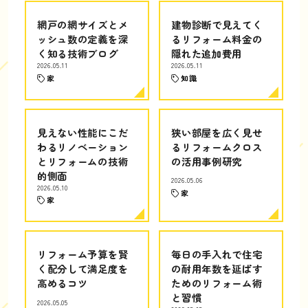
網戸の網サイズとメ
建物診断で見えてく
ッシュ数の定義を深
るリフォーム料金の
く知る技術ブログ
隠れた追加費用
2026.05.11
2026.05.11
家
知識
見えない性能にこだ
狭い部屋を広く見せ
わるリノベーション
るリフォームクロス
とリフォームの技術
の活用事例研究
的側面
2026.05.06
2026.05.10
家
家
リフォーム予算を賢
毎日の手入れで住宅
く配分して満足度を
の耐用年数を延ばす
高めるコツ
ためのリフォーム術
と習慣
2026.05.05