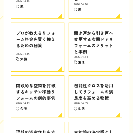
2026.04.16
2026.04.16
家
家
プロが教えるリフォ
開き戸から引き戸へ
ーム料金を賢く抑え
変更する玄関ドアリ
るための秘策
フォームのメリット
と事例
2026.04.15
2026.04.14
知識
生活
閉鎖的な空間を打破
機能性クロスを活用
するキッチン移動リ
してリフォームの満
フォームの劇的事例
足度を高める秘策
2026.04.13
2026.04.09
台所
生活
理想の浴室作りを支
虫対策の決定版とし