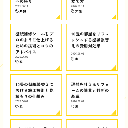
への誇り
立て方
2026.06.11
2026.06.11
知識
知識
壁紙補修シールをプ
10畳の部屋をリフレ
ロのように仕上げる
ッシュする壁紙張替
ための技術とコツの
えの費用対効果
アドバイス
2026.06.09
2026.06.09
家
家
10畳の壁紙張替えに
理想を叶えるリフォ
おける施工技術と見
ームの限界と判断の
積もりの仕組み
基準
2026.06.07
2026.06.07
家
家