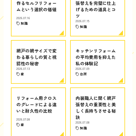
作るセルフリフォー
張替えを完璧に仕上
ムという選択の価値
げるための道具とコ
ツ
2026.07.16
2026.07.15
知識
知識
網戸の網サイズで変
キッチンリフォーム
わる暮らしの質と視
の平均費用を抑えた
認性の秘密
私の体験記
2026.07.13
2026.07.09
家
台所
リフォーム用クロス
内装職人に聞く網戸
のグレードによる違
張替えの重要性と美
いと耐久性の比較
しく長持ちさせる秘
訣
2026.07.08
2026.07.08
家
知識