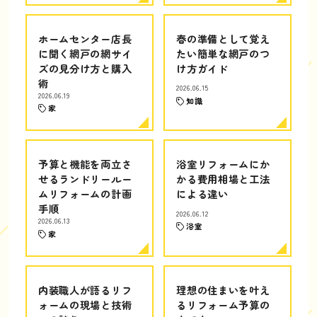
ホームセンター店長
春の準備として覚え
に聞く網戸の網サイ
たい簡単な網戸のつ
ズの見分け方と購入
け方ガイド
術
2026.06.15
2026.06.19
知識
家
予算と機能を両立さ
浴室リフォームにか
せるランドリールー
かる費用相場と工法
ムリフォームの計画
による違い
手順
2026.06.12
2026.06.13
浴室
家
内装職人が語るリフ
理想の住まいを叶え
ォームの現場と技術
るリフォーム予算の