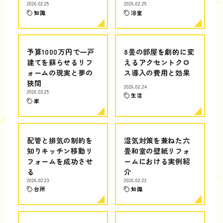
2026.02.25
2026.02.25
知識
浴室
予算1000万円で一戸
8畳の部屋を劇的に変
建てを蘇らせるリフ
えるアクセントクロ
ォームの現実と夢の
ス導入の費用と効果
狭間
2026.02.24
2026.02.25
生活
家
配管と排気の制約を
湿気対策を兼ねた六
知りキッチン移動リ
畳和室の壁紙リフォ
フォームを成功させ
ームにおける実例紹
る
介
2026.02.23
2026.02.22
台所
知識