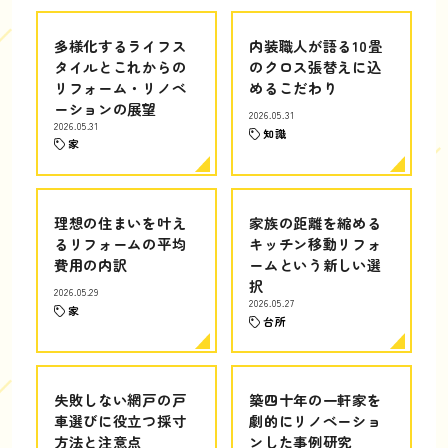
多様化するライフス
内装職人が語る10畳
タイルとこれからの
のクロス張替えに込
リフォーム・リノベ
めるこだわり
ーションの展望
2026.05.31
2026.05.31
知識
家
理想の住まいを叶え
家族の距離を縮める
るリフォームの平均
キッチン移動リフォ
費用の内訳
ームという新しい選
択
2026.05.29
2026.05.27
家
台所
失敗しない網戸の戸
築四十年の一軒家を
車選びに役立つ採寸
劇的にリノベーショ
方法と注意点
ンした事例研究