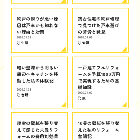
網戸の滑りが悪い原
築古住宅の網戸修理
因は戸車かも知れな
で見つけた戸車選び
い理由と対策
の苦労と発見
2026.04.03
2026.04.02
生活
知識
暗い壁際から明るい
一戸建てフルリフォ
窓辺へキッチンを移
ームを予算1000万円
動した私の体験記
で実現するための基
礎知識
2026.04.02
2026.04.02
台所
家
寝室の壁紙を張り替
10畳の壁紙を張り替
えて感じた六畳リフ
えた私のリフォーム
ォームの費用対効果
奮闘記