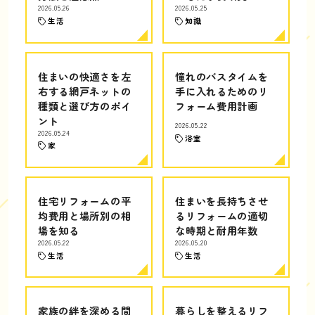
2026.05.26
2026.05.25
生活
知識
住まいの快適さを左
憧れのバスタイムを
右する網戸ネットの
手に入れるためのリ
種類と選び方のポイ
フォーム費用計画
ント
2026.05.22
2026.05.24
浴室
家
住宅リフォームの平
住まいを長持ちさせ
均費用と場所別の相
るリフォームの適切
場を知る
な時期と耐用年数
2026.05.22
2026.05.20
生活
生活
家族の絆を深める間
暮らしを整えるリフ