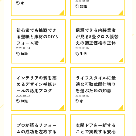
2026.05.05
家
知識
初心者でも挑戦でき
信頼できる内装業者
る壁紙と床材のDIYリ
が見る8畳クロス張替
フォーム術
えの適正価格の正体
2026.05.04
2026.05.02
知識
生活
インテリアの質を高
ライフスタイルに最
めるデザイン補修シ
適な可動式間仕切り
ールの活用ブログ
を選ぶための知恵
2026.05.02
2026.05.02
知識
家
プロが語るリフォー
玄関ドアを一新する
ムの成功を左右する
ことで実現する安心