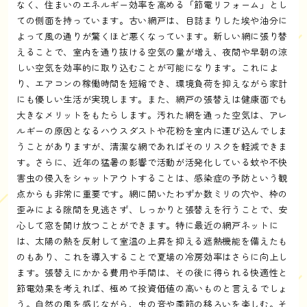
なく、住まいのエネルギー効率を高める「節電リフォーム」とし
ての側面を持っています。古い網戸は、目詰まりした埃や油分に
よって風の通りが驚くほど悪くなっています。新しい網に張り替
えることで、室内を通り抜ける空気の量が増え、夜間や早朝の涼
しい空気を効率的に取り込むことが可能になります。これによ
り、エアコンの稼働時間を短縮でき、環境負荷を抑えながら家計
にも優しい生活が実現します。また、網戸の張替えは健康面でも
大きなメリットをもたらします。汚れた網を通った空気は、アレ
ルギーの原因となるハウスダストや花粉を室内に運び込んでしま
うことがありますが、清潔な網であればそのリスクを軽減できま
す。さらに、近年の猛暑の影響で活動が活発化している蚊や不快
害虫の侵入をシャットアウトすることは、感染症の予防という観
点からも非常に重要です。網に開いたわずか数ミリの穴や、枠の
歪みによる隙間を見逃さず、しっかりと張替えを行うことで、安
心して窓を開け放つことができます。特に最近の網戸ネットに
は、太陽の熱を反射して室温の上昇を抑える遮熱機能を備えたも
のもあり、これを導入することで夏場の冷房効率はさらに向上し
ます。張替えにかかる費用や手間は、その後に得られる快適性と
節電効果を考えれば、極めて投資価値の高いものと言えるでしょ
う。自然の風を感じながら、虫の音や季節の移ろいを楽しむ。そ