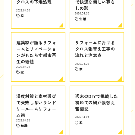
クロスの下地処理
で快適な新しい暮ら
しの形
2026.04.30
2026.04.30
家
生活
建築家が語るリフォ
リフォームにおける
ームとリノベーショ
クロス張替え工事の
ンがもたらす都市再
流れと注意点
生の価値
2026.04.29
2026.04.29
家
家
湿度対策と素材選び
週末のDIYで挑戦した
で失敗しないランド
初めての網戸張替え
リールームリフォー
奮闘記
ム術
2026.04.24
2026.04.25
家
知識