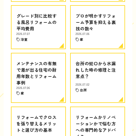
グレード別に比較す
プロが明かすリフォ
る風呂リフォームの
ーム予算を抑える裏
平均費用
技の数々
2026.07.07
2026.07.06
浴室
家
メンテナンスの有無
台所の蛇口から水漏
で差が出る住宅の耐
れした時の修理と注
用年数とリフォーム
意点？
事例
2026.07.02
2026.07.06
台所
家
リフォームでクロス
リフォームかリノベ
を張り替えるメリッ
ーションかで悩む方
トと選び方の基本
への専門的なアドバ