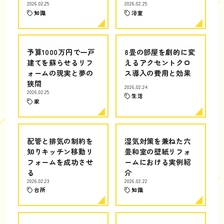
2026.02.25
2026.02.25
知識
浴室
予算1000万円で一戸
8畳の部屋を劇的に変
建てを蘇らせるリフ
えるアクセントクロ
ォームの現実と夢の
ス導入の費用と効果
狭間
2026.02.24
2026.02.25
生活
家
配管と排気の制約を
湿気対策を兼ねた六
知りキッチン移動リ
畳和室の壁紙リフォ
フォームを成功させ
ームにおける実例紹
る
介
2026.02.23
2026.02.22
台所
知識