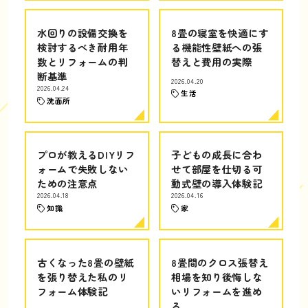
水回りの設備交換を
8畳の寝室を快適にす
検討するべき耐用年
る機能性壁紙への張
数とリフォームの判
替えと費用の実際
断基準
2026.04.20
2026.04.24
生活
洗面所
プロが教えるDIYリフ
子どもの成長に合わ
ォームで失敗しない
せて部屋を仕切る可
ための注意点
動式壁の導入体験記
2026.04.18
2026.04.16
知識
家
古くなった8畳の壁紙
8畳間のクロス張替え
を張り替えた私のリ
相場を知り後悔しな
フォーム体験記
いリフォームを進め
る