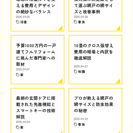
える費用とデザイン
て選ぶ網戸の網サイ
の絶妙なバランス
ズと改善事例
2026.04.09
2026.04.08
浴室
害虫
予算1000万円の一戸
10畳のクロス張替え
建てフルリフォーム
費用の相場と内訳を
に挑んだ専門家への
徹底解説
取材
2026.04.07
2026.04.07
知識
家
最新の玄関ドアに搭
プロが教える網戸の
載された先進機能と
網サイズと防虫効果
スマートキーの技術
の秘密
解説
2026.04.03
2026.04.04
害虫
家