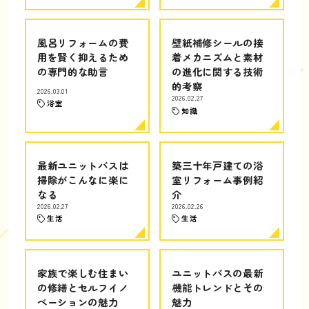
風呂リフォームの費
壁紙補修シールの接
用を賢く抑えるため
着メカニズムと素材
の専門的な助言
の進化に関する技術
的考察
2026.03.01
2026.02.27
浴室
知識
最新ユニットバスは
築三十年戸建ての浴
掃除がこんなに楽に
室リフォーム事例紹
なる
介
2026.02.27
2026.02.26
生活
生活
家族で楽しむ住まい
ユニットバスの最新
の修繕とセルフイノ
機能トレンドとその
ベーションの魅力
魅力