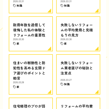
2026.03.31
2026.03.31
知識
知識
耐用年数を過信して
失敗しないリフォー
後悔した私の体験と
ムの平均費用と見積
リフォームの重要性
もりの見方
2026.03.30
2026.03.30
家
家
住まいの断熱性と防
失敗しないリフォー
犯性を高める玄関ド
ム業者選びの秘訣と
ア選びのポイントと
注意点
助言
2026.03.27
2026.03.28
知識
家
住宅修理のプロが語
リフォームの平均費