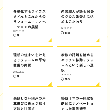
多様化するライフス
内装職人が語る10畳
タイルとこれからの
のクロス張替えに込
リフォーム・リノベ
めるこだわり
ーションの展望
2026.05.31
2026.05.31
知識
家
理想の住まいを叶え
家族の距離を縮める
るリフォームの平均
キッチン移動リフォ
費用の内訳
ームという新しい選
択
2026.05.29
2026.05.27
家
台所
失敗しない網戸の戸
築四十年の一軒家を
車選びに役立つ採寸
劇的にリノベーショ
方法と注意点
ンした事例研究