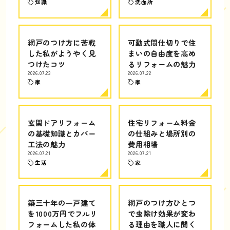
知識
洗面所
網戸のつけ方に苦戦
可動式間仕切りで住
した私がようやく見
まいの自由度を高め
つけたコツ
るリフォームの魅力
2026.07.23
2026.07.22
家
家
玄関ドアリフォーム
住宅リフォーム料金
の基礎知識とカバー
の仕組みと場所別の
工法の魅力
費用相場
2026.07.21
2026.07.21
生活
家
築三十年の一戸建て
網戸のつけ方ひとつ
を1000万円でフルリ
で虫除け効果が変わ
フォームした私の体
る理由を職人に聞く