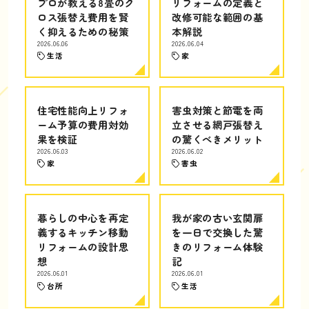
プロが教える8畳のク
リフォームの定義と
ロス張替え費用を賢
改修可能な範囲の基
く抑えるための秘策
本解説
2026.06.06
2026.06.04
生活
家
住宅性能向上リフォ
害虫対策と節電を両
ーム予算の費用対効
立させる網戸張替え
果を検証
の驚くべきメリット
2026.06.03
2026.06.02
家
害虫
暮らしの中心を再定
我が家の古い玄関扉
義するキッチン移動
を一日で交換した驚
リフォームの設計思
きのリフォーム体験
想
記
2026.06.01
2026.06.01
台所
生活