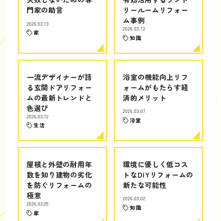
門家の助言
リールームリフォー
ム事例
2026.03.13
2026.03.12
家
知識
一流デザイナーが語
浴室の機能向上リフ
る玄関ドアリフォー
ォームがもたらす経
ムの最新トレンドと
済的メリット
色選び
2026.03.07
2026.03.12
浴室
生活
屋根と外壁の耐用年
環境に優しく低コス
数を知り建物の劣化
トなDIYリフォームの
を防ぐリフォームの
新たな可能性
極意
2026.03.02
2026.03.05
知識
家