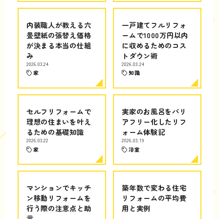
内装職人が教える六
一戸建てフルリフォ
畳壁紙の張替え価格
ームで1000万円以内
が決まる本当の仕組
に収めるためのコス
み
トダウン術
2026.03.24
2026.03.24
家
知識
セルフリフォームで
実家のお風呂をバリ
理想の住まいを叶え
アフリー化したリフ
るための基礎知識
ォーム体験記
2026.03.22
2026.03.19
家
浴室
マンションでキッチ
築年数で変わる住宅
ン移動リフォームを
リフォームの平均費
行う際の注意点と助
用と実例
言