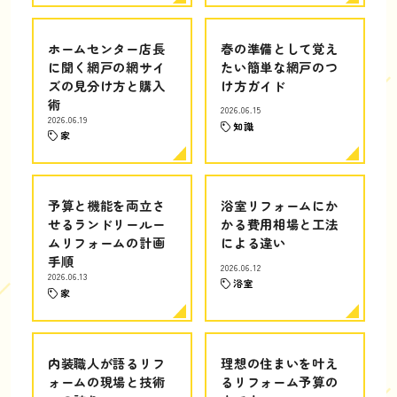
ホームセンター店長
春の準備として覚え
に聞く網戸の網サイ
たい簡単な網戸のつ
ズの見分け方と購入
け方ガイド
術
2026.06.15
2026.06.19
知識
家
予算と機能を両立さ
浴室リフォームにか
せるランドリールー
かる費用相場と工法
ムリフォームの計画
による違い
手順
2026.06.12
2026.06.13
浴室
家
内装職人が語るリフ
理想の住まいを叶え
ォームの現場と技術
るリフォーム予算の