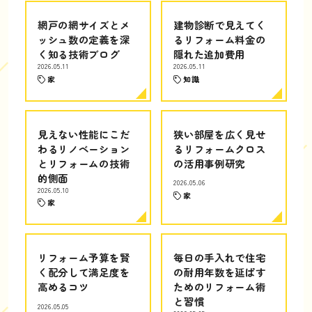
網戸の網サイズとメ
建物診断で見えてく
ッシュ数の定義を深
るリフォーム料金の
く知る技術ブログ
隠れた追加費用
2026.05.11
2026.05.11
家
知識
見えない性能にこだ
狭い部屋を広く見せ
わるリノベーション
るリフォームクロス
とリフォームの技術
の活用事例研究
的側面
2026.05.06
2026.05.10
家
家
リフォーム予算を賢
毎日の手入れで住宅
く配分して満足度を
の耐用年数を延ばす
高めるコツ
ためのリフォーム術
と習慣
2026.05.05