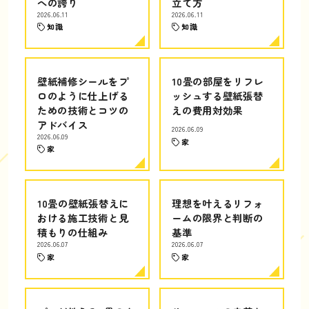
への誇り
立て方
2026.06.11
2026.06.11
知識
知識
壁紙補修シールをプ
10畳の部屋をリフレ
ロのように仕上げる
ッシュする壁紙張替
ための技術とコツの
えの費用対効果
アドバイス
2026.06.09
2026.06.09
家
家
10畳の壁紙張替えに
理想を叶えるリフォ
おける施工技術と見
ームの限界と判断の
積もりの仕組み
基準
2026.06.07
2026.06.07
家
家