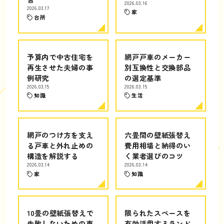
2026.03.16
2026.03.17
家
台所
予算内で中古住宅を
網戸戸車のメーカー
再生させた夫婦の事
別互換性と交換部品
例研究
の選定基準
2026.03.15
2026.03.15
知識
生活
網戸のつけ方を支え
六畳間の壁紙張替え
る戸車と外れ止めの
費用相場と納得のい
構造を解説する
く業者選びのコツ
2026.03.14
2026.03.14
家
知識
10畳の壁紙張替えで
限られたスペースを
失敗しないための専
有効活用するランド