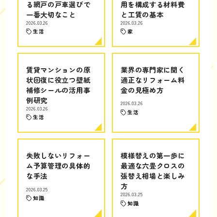
る網戸の戸車選びで
用を構成する材料費
一番大切なこと
と工賃の基本
2026.03.26
2026.03.26
生活
家
賃貸マンションの原
業界の専門家に聞く
状回復に役立つ壁紙
適正なリフォーム料
補修シールの活用事
金の見極め方
例研究
2026.03.26
2026.03.26
生活
生活
失敗しないリフォー
模様替えの第一歩に
ム予算管理の具体的
最適な六畳クロスの
な手法
張替え相場と楽しみ
方
2026.03.25
2026.03.25
知識
知識