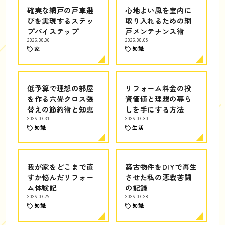
確実な網戸の戸車選
心地よい風を室内に
びを実現するステッ
取り入れるための網
プバイステップ
戸メンテナンス術
2026.08.06
2026.08.05
家
知識
低予算で理想の部屋
リフォーム料金の投
を作る六畳クロス張
資価値と理想の暮ら
替えの節約術と知恵
しを手にする方法
2026.07.31
2026.07.30
知識
生活
我が家をどこまで直
築古物件をDIYで再生
すか悩んだリフォー
させた私の悪戦苦闘
ム体験記
の記録
2026.07.29
2026.07.28
知識
知識