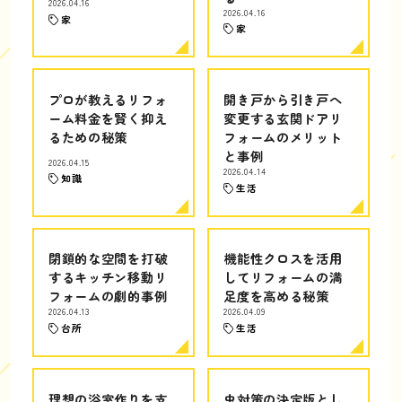
2026.04.16
2026.04.16
家
家
プロが教えるリフォ
開き戸から引き戸へ
ーム料金を賢く抑え
変更する玄関ドアリ
るための秘策
フォームのメリット
と事例
2026.04.15
2026.04.14
知識
生活
閉鎖的な空間を打破
機能性クロスを活用
するキッチン移動リ
してリフォームの満
フォームの劇的事例
足度を高める秘策
2026.04.13
2026.04.09
台所
生活
理想の浴室作りを支
虫対策の決定版とし