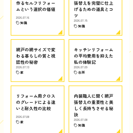
作るセルフリフォー
張替えを完璧に仕上
ムという選択の価値
げるための道具とコ
ツ
2026.07.16
2026.07.15
知識
知識
網戸の網サイズで変
キッチンリフォーム
わる暮らしの質と視
の平均費用を抑えた
認性の秘密
私の体験記
2026.07.13
2026.07.09
家
台所
リフォーム用クロス
内装職人に聞く網戸
のグレードによる違
張替えの重要性と美
いと耐久性の比較
しく長持ちさせる秘
訣
2026.07.08
2026.07.08
家
知識