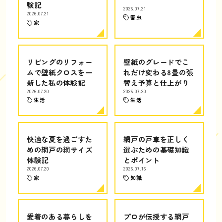
験記
2026.07.21
2026.07.21
害虫
家
リビングのリフォー
壁紙のグレードでこ
ムで壁紙クロスを一
れだけ変わる8畳の張
新した私の体験記
替え予算と仕上がり
2026.07.20
2026.07.20
生活
生活
快適な夏を過ごすた
網戸の戸車を正しく
めの網戸の網サイズ
選ぶための基礎知識
体験記
とポイント
2026.07.20
2026.07.16
家
知識
愛着のある暮らしを
プロが伝授する網戸