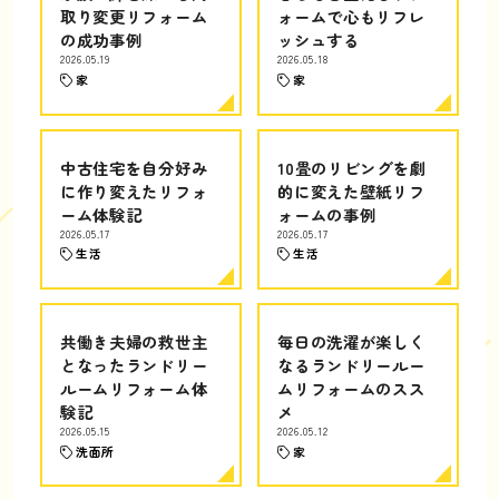
取り変更リフォーム
ォームで心もリフレ
の成功事例
ッシュする
2026.05.19
2026.05.18
家
家
中古住宅を自分好み
10畳のリビングを劇
に作り変えたリフォ
的に変えた壁紙リフ
ーム体験記
ォームの事例
2026.05.17
2026.05.17
生活
生活
共働き夫婦の救世主
毎日の洗濯が楽しく
となったランドリー
なるランドリールー
ルームリフォーム体
ムリフォームのスス
験記
メ
2026.05.15
2026.05.12
洗面所
家