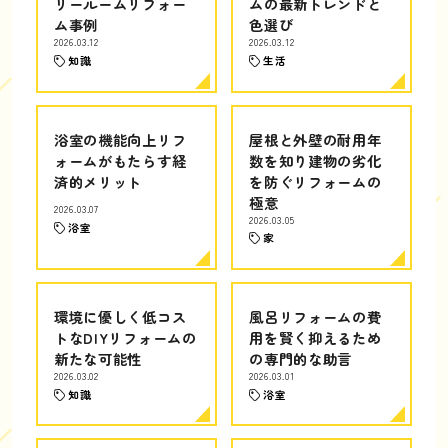
リールームリフォー
ムの最新トレンドと
ム事例
色選び
2026.03.12
2026.03.12
知識
生活
浴室の機能向上リフ
屋根と外壁の耐用年
ォームがもたらす経
数を知り建物の劣化
済的メリット
を防ぐリフォームの
極意
2026.03.07
2026.03.05
浴室
家
環境に優しく低コス
風呂リフォームの費
トなDIYリフォームの
用を賢く抑えるため
新たな可能性
の専門的な助言
2026.03.02
2026.03.01
知識
浴室