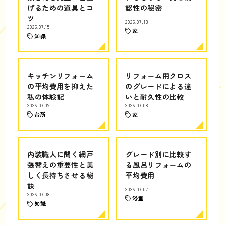
げるための道具とコ
認性の秘密
ツ
2026.07.13
2026.07.15
家
知識
キッチンリフォーム
リフォーム用クロス
の平均費用を抑えた
のグレードによる違
私の体験記
いと耐久性の比較
2026.07.09
2026.07.08
台所
家
内装職人に聞く網戸
グレード別に比較す
張替えの重要性と美
る風呂リフォームの
しく長持ちさせる秘
平均費用
訣
2026.07.07
2026.07.08
浴室
知識