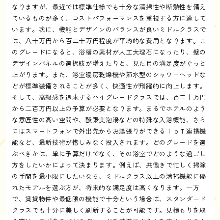
なりますが、最近では標準仕様でも十分な清掃性や断熱性を備え
ているものが多く、コストパフォーマンスを重視する方に適して
います。次に、機能とデザインのバランスが良いミドルクラスで
は、八十万円から百二十万円程度が平均的な費用となります。こ
のグレードになると、浴槽の素材が人工大理石になったり、壁の
デザインパネルの選択肢が増えたりと、見た目の満足度がぐっと
上がります。また、浴室暖房乾燥機や節水型のシャワーヘッドな
どが標準装備されることが多く、快適性が飛躍的に向上します。
そして、高級感を追求するハイグレードクラスでは、百二十万円
から二百万円以上の予算が必要となります。まるでホテルのよう
な意匠性の高い空間や、酸素美泡湯などの特殊な入浴機能、さら
にはスマートフォンで外出先からお湯張りができるＩｏＴ連携機
能など、最新技術が惜しみなく投入されます。どのグレードを選
ぶべきかは、単に予算だけでなく、その浴室でどのような過ごし
方をしたいかによって決まります。例えば、共働きで忙しく掃除
の手間を最小限にしたいなら、ミドルクラス以上の清掃機能に優
れたモデルを選ぶ方が、将来的な満足度は高くなります。一方
で、賃貸物件や最低限の機能で十分という場合は、スタンダード
クラスでも十分に美しく刷新することが可能です。見積もりを取