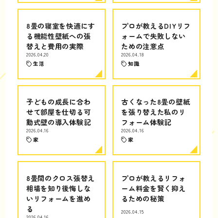
8畳の寝室を快適にす
プロが教えるDIYリフ
る機能性壁紙への張
ォームで失敗しない
替えと費用の実際
ための注意点
2026.04.20
2026.04.18
生活
知識
子どもの成長に合わ
古くなった8畳の壁紙
せて部屋を仕切る可
を張り替えた私のリ
動式壁の導入体験記
フォーム体験記
2026.04.16
2026.04.16
家
家
8畳間のクロス張替え
プロが教えるリフォ
相場を知り後悔しな
ーム料金を賢く抑え
いリフォームを進め
るための秘策
る
2026.04.15
2026.04.16