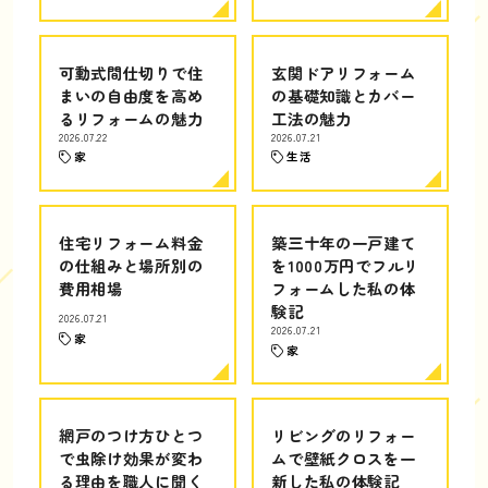
可動式間仕切りで住
玄関ドアリフォーム
まいの自由度を高め
の基礎知識とカバー
るリフォームの魅力
工法の魅力
2026.07.22
2026.07.21
家
生活
住宅リフォーム料金
築三十年の一戸建て
の仕組みと場所別の
を1000万円でフルリ
費用相場
フォームした私の体
験記
2026.07.21
2026.07.21
家
家
網戸のつけ方ひとつ
リビングのリフォー
で虫除け効果が変わ
ムで壁紙クロスを一
る理由を職人に聞く
新した私の体験記