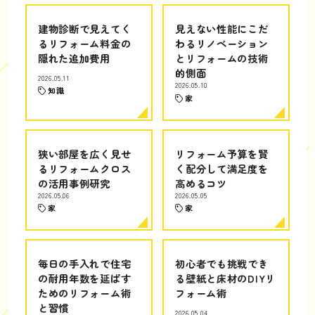
建物診断で見えてく
見えない性能にこだ
るリフォーム料金の
わるリノベーション
隠れた追加費用
とリフォームの技術
的側面
2026.05.11
2026.05.10
知識
家
狭い部屋を広く見せ
リフォーム予算を賢
るリフォームクロス
く配分して満足度を
の活用事例研究
高めるコツ
2026.05.06
2026.05.05
家
家
毎日の手入れで住宅
初心者でも挑戦でき
の耐用年数を延ばす
る壁紙と床材のDIYリ
ためのリフォーム術
フォーム術
と習慣
2026.05.04