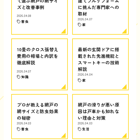
て選ぶ網戸の網サイ
建てフルリフォーム
ズと改善事例
に挑んだ専門家への
取材
2026.04.08
2026.04.07
害虫
家
10畳のクロス張替え
最新の玄関ドアに搭
費用の相場と内訳を
載された先進機能と
徹底解説
スマートキーの技術
解説
2026.04.07
2026.04.04
知識
家
プロが教える網戸の
網戸の滑りが悪い原
網サイズと防虫効果
因は戸車かも知れな
の秘密
い理由と対策
2026.04.03
2026.04.03
害虫
生活