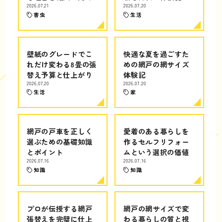
2026.07.21
2026.07.20
害虫
生活
壁紙のグレードでこ
快適な夏を過ごすた
れだけ変わる8畳の張
めの網戸の網サイズ
替え予算と仕上がり
体験記
2026.07.20
2026.07.20
生活
家
網戸の戸車を正しく
愛着のある暮らしを
選ぶための基礎知識
作るセルフリフォー
とポイント
ムという選択の価値
2026.07.16
2026.07.16
知識
知識
プロが伝授する網戸
網戸の網サイズで変
張替えを完璧に仕上
わる暮らしの質と視