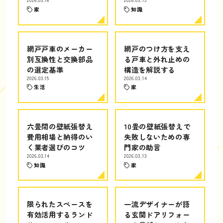
2026.03.16
2026.03.15
家
知識
網戸戸車のメーカー
網戸のつけ方を支え
別互換性と交換部品
る戸車と外れ止めの
の選定基準
構造を解説する
2026.03.15
2026.03.14
生活
家
六畳間の壁紙張替え
10畳の壁紙張替えで
費用相場と納得のい
失敗しないための専
く業者選びのコツ
門家の助言
2026.03.14
2026.03.13
知識
家
限られたスペースを
一流デザイナーが語
有効活用するランド
る玄関ドアリフォー