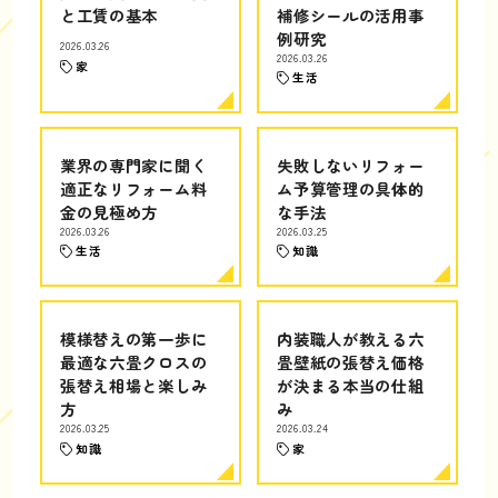
と工賃の基本
補修シールの活用事
例研究
2026.03.26
2026.03.26
家
生活
業界の専門家に聞く
失敗しないリフォー
適正なリフォーム料
ム予算管理の具体的
金の見極め方
な手法
2026.03.26
2026.03.25
生活
知識
模様替えの第一歩に
内装職人が教える六
最適な六畳クロスの
畳壁紙の張替え価格
張替え相場と楽しみ
が決まる本当の仕組
方
み
2026.03.25
2026.03.24
知識
家