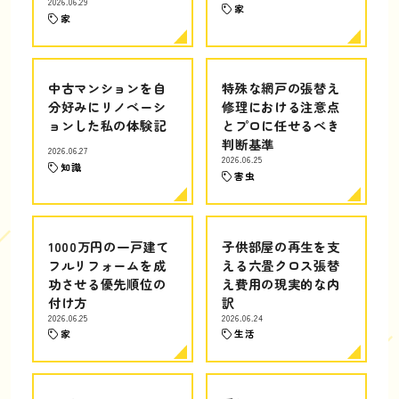
2026.06.29
家
家
中古マンションを自
特殊な網戸の張替え
分好みにリノベーシ
修理における注意点
ョンした私の体験記
とプロに任せるべき
判断基準
2026.06.27
2026.06.25
知識
害虫
1000万円の一戸建て
子供部屋の再生を支
フルリフォームを成
える六畳クロス張替
功させる優先順位の
え費用の現実的な内
付け方
訳
2026.06.25
2026.06.24
家
生活