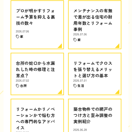
プロが明かすリフォ
メンテナンスの有無
ーム予算を抑える裏
で差が出る住宅の耐
技の数々
用年数とリフォーム
事例
2026.07.06
2026.07.06
家
家
台所の蛇口から水漏
リフォームでクロス
れした時の修理と注
を張り替えるメリッ
意点？
トと選び方の基本
2026.07.02
2026.07.01
台所
生活
リフォームかリノベ
築古物件での網戸の
ーションかで悩む方
つけ方と歪み調整の
への専門的なアドバ
実例紹介
イス
2026.06.28