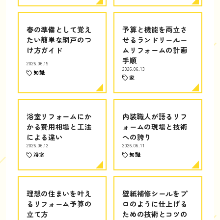
春の準備として覚え
予算と機能を両立さ
たい簡単な網戸のつ
せるランドリールー
け方ガイド
ムリフォームの計画
手順
2026.06.15
2026.06.13
知識
家
浴室リフォームにか
内装職人が語るリフ
かる費用相場と工法
ォームの現場と技術
による違い
への誇り
2026.06.12
2026.06.11
浴室
知識
理想の住まいを叶え
壁紙補修シールをプ
るリフォーム予算の
ロのように仕上げる
立て方
ための技術とコツの