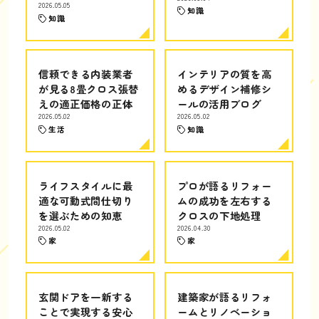
2026.05.05
知識
知識
信頼できる内装業者
インテリアの質を高
が見る8畳クロス張替
めるデザイン補修シ
えの適正価格の正体
ールの活用ブログ
2026.05.02
2026.05.02
生活
知識
ライフスタイルに最
プロが語るリフォー
適な可動式間仕切り
ムの成功を左右する
を選ぶための知恵
クロスの下地処理
2026.05.02
2026.04.30
家
家
玄関ドアを一新する
建築家が語るリフォ
ことで実現する安心
ームとリノベーショ