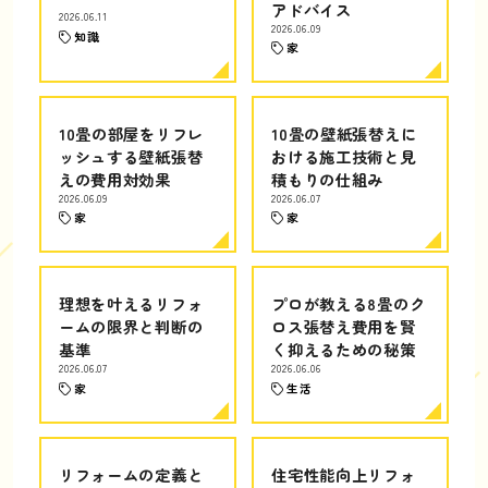
アドバイス
2026.06.11
2026.06.09
知識
家
10畳の部屋をリフレ
10畳の壁紙張替えに
ッシュする壁紙張替
おける施工技術と見
えの費用対効果
積もりの仕組み
2026.06.09
2026.06.07
家
家
理想を叶えるリフォ
プロが教える8畳のク
ームの限界と判断の
ロス張替え費用を賢
基準
く抑えるための秘策
2026.06.07
2026.06.06
家
生活
リフォームの定義と
住宅性能向上リフォ