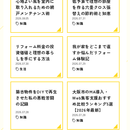
心地よい風を室内に
低予算で理想の部屋
取り入れるための網
を作る六畳クロス張
戸メンテナンス術
替えの節約術と知恵
2026.08.05
2026.07.31
知識
知識
リフォーム料金の投
我が家をどこまで直
資価値と理想の暮ら
すか悩んだリフォー
しを手にする方法
ム体験記
2026.07.30
2026.07.29
生活
知識
築古物件をDIYで再生
大阪市のMA導入・
させた私の悪戦苦闘
Web集客支援おすす
の記録
め比較ランキング5選
【2026年最新】
2026.07.28
2026.07.28
知識
知識