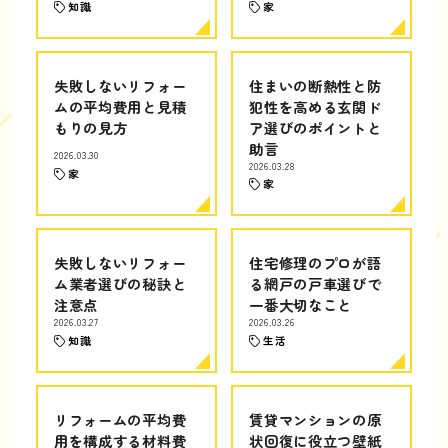
知識
家
失敗しないリフォー
住まいの断熱性と防
ムの平均費用と見積
犯性を高める玄関ド
もりの見方
ア選びのポイントと
助言
2026.03.30
2026.03.28
家
家
失敗しないリフォー
住宅修理のプロが語
ム業者選びの秘訣と
る網戸の戸車選びで
注意点
一番大切なこと
2026.03.27
2026.03.26
知識
生活
リフォームの平均費
賃貸マンションの原
用を構成する材料費
状回復に役立つ壁紙