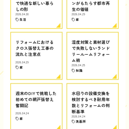
で快適な新しい暮ら
ンがもたらす都市再
しの形
生の価値
2026.04.30
2026.04.29
生活
家
リフォームにおける
湿度対策と素材選び
クロス張替え工事の
で失敗しないランド
流れと注意点
リールームリフォー
ム術
2026.04.29
2026.04.25
家
知識
週末のDIYで挑戦した
水回りの設備交換を
初めての網戸張替え
検討するべき耐用年
奮闘記
数とリフォームの判
断基準
2026.04.24
2026.04.24
家
洗面所