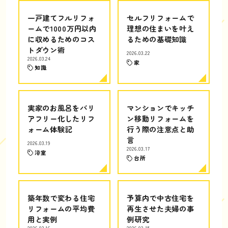
一戸建てフルリフォ
セルフリフォームで
ームで1000万円以内
理想の住まいを叶え
に収めるためのコス
るための基礎知識
トダウン術
2026.03.22
2026.03.24
家
知識
実家のお風呂をバリ
マンションでキッチ
アフリー化したリフ
ン移動リフォームを
ォーム体験記
行う際の注意点と助
言
2026.03.19
2026.03.17
浴室
台所
築年数で変わる住宅
予算内で中古住宅を
リフォームの平均費
再生させた夫婦の事
用と実例
例研究