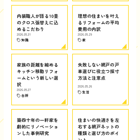
内装職人が語る10畳
理想の住まいを叶え
のクロス張替えに込
るリフォームの平均
めるこだわり
費用の内訳
2026.05.31
2026.05.29
知識
家
家族の距離を縮める
失敗しない網戸の戸
キッチン移動リフォ
車選びに役立つ採寸
ームという新しい選
方法と注意点
択
2026.05.26
2026.05.27
生活
台所
築四十年の一軒家を
住まいの快適さを左
劇的にリノベーショ
右する網戸ネットの
ンした事例研究
種類と選び方のポイ
ント