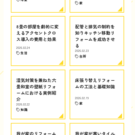
家
8畳の部屋を劇的に変
配管と排気の制約を
えるアクセントクロ
知りキッチン移動リ
ス導入の費用と効果
フォームを成功させ
る
2026.02.24
2026.02.23
生活
台所
湿気対策を兼ねた六
床張り替えリフォー
畳和室の壁紙リフォ
ムの工法と基礎知識
ームにおける実例紹
介
2026.02.19
家
2026.02.22
知識
我が家のリフォーム
我が家が寒いタイル