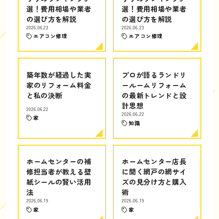
選！費用相場や業者
選！費用相場や業者
の選び方を解説
の選び方を解説
2026.06.23
2026.06.23
エアコン修理
エアコン修理
築年数が経過した実
プロが語るランドリ
家のリフォーム料金
ールームリフォーム
と私の決断
の最新トレンドと設
計思想
2026.06.22
2026.06.22
家
知識
ホームセンターの補
ホームセンター店長
修担当者が教える壁
に聞く網戸の網サイ
紙シールの賢い活用
ズの見分け方と購入
法
術
2026.06.19
2026.06.19
家
家