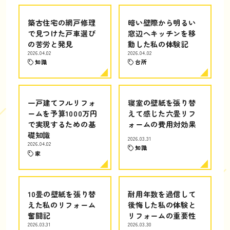
築古住宅の網戸修理
暗い壁際から明るい
で見つけた戸車選び
窓辺へキッチンを移
の苦労と発見
動した私の体験記
2026.04.02
2026.04.02
知識
台所
一戸建てフルリフォ
寝室の壁紙を張り替
ームを予算1000万円
えて感じた六畳リフ
で実現するための基
ォームの費用対効果
礎知識
2026.03.31
2026.04.02
知識
家
10畳の壁紙を張り替
耐用年数を過信して
えた私のリフォーム
後悔した私の体験と
奮闘記
リフォームの重要性
2026.03.31
2026.03.30