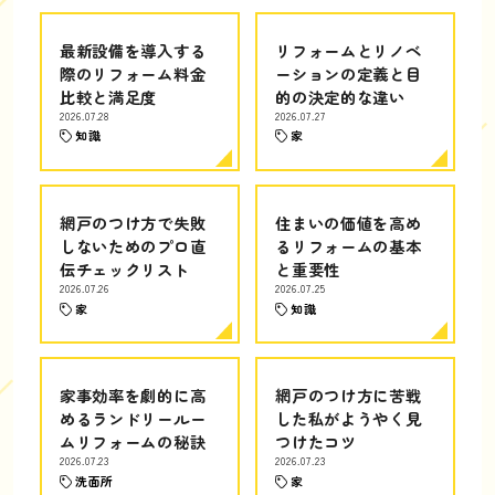
最新設備を導入する
リフォームとリノベ
際のリフォーム料金
ーションの定義と目
比較と満足度
的の決定的な違い
2026.07.28
2026.07.27
知識
家
網戸のつけ方で失敗
住まいの価値を高め
しないためのプロ直
るリフォームの基本
伝チェックリスト
と重要性
2026.07.26
2026.07.25
家
知識
家事効率を劇的に高
網戸のつけ方に苦戦
めるランドリールー
した私がようやく見
ムリフォームの秘訣
つけたコツ
2026.07.23
2026.07.23
洗面所
家