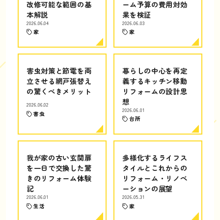
改修可能な範囲の基
ーム予算の費用対効
本解説
果を検証
2026.06.04
2026.06.03
家
家
害虫対策と節電を両
暮らしの中心を再定
立させる網戸張替え
義するキッチン移動
の驚くべきメリット
リフォームの設計思
想
2026.06.02
2026.06.01
害虫
台所
我が家の古い玄関扉
多様化するライフス
を一日で交換した驚
タイルとこれからの
きのリフォーム体験
リフォーム・リノベ
記
ーションの展望
2026.06.01
2026.05.31
生活
家