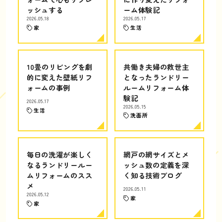
ッシュする
ーム体験記
2026.05.18
2026.05.17
家
生活
10畳のリビングを劇
共働き夫婦の救世主
的に変えた壁紙リフ
となったランドリー
ォームの事例
ルームリフォーム体
験記
2026.05.17
2026.05.15
生活
洗面所
毎日の洗濯が楽しく
網戸の網サイズとメ
なるランドリールー
ッシュ数の定義を深
ムリフォームのスス
く知る技術ブログ
メ
2026.05.11
2026.05.12
家
家