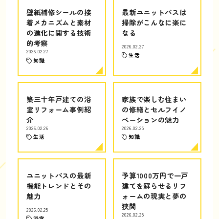
壁紙補修シールの接
最新ユニットバスは
着メカニズムと素材
掃除がこんなに楽に
の進化に関する技術
なる
的考察
2026.02.27
2026.02.27
生活
知識
築三十年戸建ての浴
家族で楽しむ住まい
室リフォーム事例紹
の修繕とセルフイノ
介
ベーションの魅力
2026.02.26
2026.02.25
生活
知識
ユニットバスの最新
予算1000万円で一戸
機能トレンドとその
建てを蘇らせるリフ
魅力
ォームの現実と夢の
狭間
2026.02.25
2026.02.25
浴室