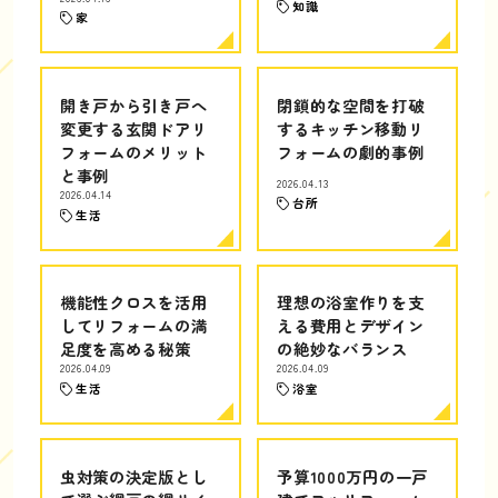
知識
家
開き戸から引き戸へ
閉鎖的な空間を打破
変更する玄関ドアリ
するキッチン移動リ
フォームのメリット
フォームの劇的事例
と事例
2026.04.13
2026.04.14
台所
生活
機能性クロスを活用
理想の浴室作りを支
してリフォームの満
える費用とデザイン
足度を高める秘策
の絶妙なバランス
2026.04.09
2026.04.09
生活
浴室
虫対策の決定版とし
予算1000万円の一戸