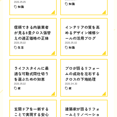
2026.05.05
知識
知識
信頼できる内装業者
インテリアの質を高
が見る8畳クロス張替
めるデザイン補修シ
えの適正価格の正体
ールの活用ブログ
2026.05.02
2026.05.02
生活
知識
ライフスタイルに最
プロが語るリフォー
適な可動式間仕切り
ムの成功を左右する
を選ぶための知恵
クロスの下地処理
2026.05.02
2026.04.30
家
家
玄関ドアを一新する
建築家が語るリフォ
ことで実現する安心
ームとリノベーショ