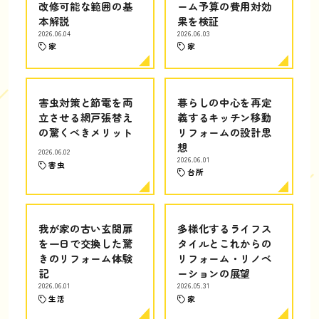
改修可能な範囲の基
ーム予算の費用対効
本解説
果を検証
2026.06.04
2026.06.03
家
家
害虫対策と節電を両
暮らしの中心を再定
立させる網戸張替え
義するキッチン移動
の驚くべきメリット
リフォームの設計思
想
2026.06.02
2026.06.01
害虫
台所
我が家の古い玄関扉
多様化するライフス
を一日で交換した驚
タイルとこれからの
きのリフォーム体験
リフォーム・リノベ
記
ーションの展望
2026.06.01
2026.05.31
生活
家