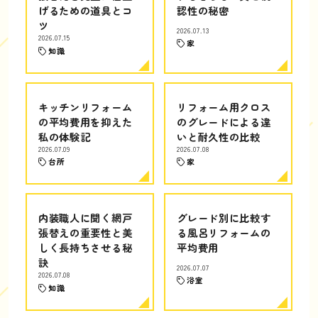
げるための道具とコ
認性の秘密
ツ
2026.07.13
2026.07.15
家
知識
キッチンリフォーム
リフォーム用クロス
の平均費用を抑えた
のグレードによる違
私の体験記
いと耐久性の比較
2026.07.09
2026.07.08
台所
家
内装職人に聞く網戸
グレード別に比較す
張替えの重要性と美
る風呂リフォームの
しく長持ちさせる秘
平均費用
訣
2026.07.07
2026.07.08
浴室
知識