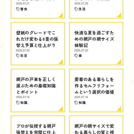
2026.07.21
2026.07.20
害虫
生活
壁紙のグレードでこ
快適な夏を過ごすた
れだけ変わる8畳の張
めの網戸の網サイズ
替え予算と仕上がり
体験記
2026.07.20
2026.07.20
生活
家
網戸の戸車を正しく
愛着のある暮らしを
選ぶための基礎知識
作るセルフリフォー
とポイント
ムという選択の価値
2026.07.16
2026.07.16
知識
知識
プロが伝授する網戸
網戸の網サイズで変
張替えを完璧に仕上
わる暮らしの質と視