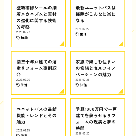
壁紙補修シールの接
最新ユニットバスは
着メカニズムと素材
掃除がこんなに楽に
の進化に関する技術
なる
的考察
2026.02.27
2026.02.27
生活
知識
築三十年戸建ての浴
家族で楽しむ住まい
室リフォーム事例紹
の修繕とセルフイノ
介
ベーションの魅力
2026.02.26
2026.02.25
生活
知識
ユニットバスの最新
予算1000万円で一戸
機能トレンドとその
建てを蘇らせるリフ
魅力
ォームの現実と夢の
狭間
2026.02.25
2026.02.25
浴室