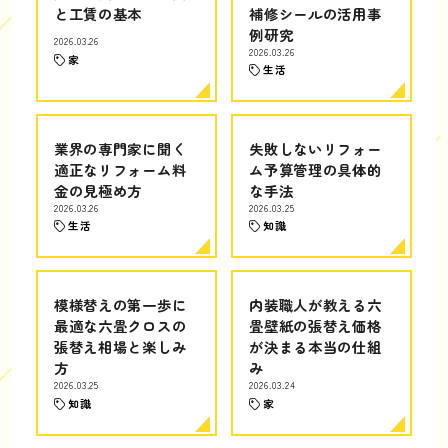
と工賃の基本
補修シールの活用事
例研究
2026.03.26
2026.03.26
家
生活
業界の専門家に聞く
失敗しないリフォー
適正なリフォーム料
ム予算管理の具体的
金の見極め方
な手法
2026.03.26
2026.03.25
生活
知識
模様替えの第一歩に
内装職人が教える六
最適な六畳クロスの
畳壁紙の張替え価格
張替え相場と楽しみ
が決まる本当の仕組
方
み
2026.03.25
2026.03.24
知識
家