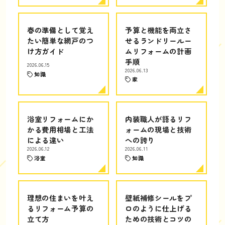
春の準備として覚え
予算と機能を両立さ
たい簡単な網戸のつ
せるランドリールー
け方ガイド
ムリフォームの計画
手順
2026.06.15
2026.06.13
知識
家
浴室リフォームにか
内装職人が語るリフ
かる費用相場と工法
ォームの現場と技術
による違い
への誇り
2026.06.12
2026.06.11
浴室
知識
理想の住まいを叶え
壁紙補修シールをプ
るリフォーム予算の
ロのように仕上げる
立て方
ための技術とコツの