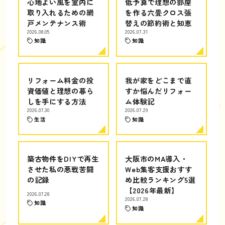
心地よい風を室内に
低予算で理想の部屋
取り入れるための網
を作る六畳クロス張
戸メンテナンス術
替えの節約術と知恵
2026.08.05
2026.07.31
知識
知識
リフォーム料金の投
我が家をどこまで直
資価値と理想の暮ら
すか悩んだリフォー
しを手にする方法
ム体験記
2026.07.30
2026.07.29
生活
知識
築古物件をDIYで再生
大阪市のMA導入・
させた私の悪戦苦闘
Web集客支援おすす
の記録
め比較ランキング5選
【2026年最新】
2026.07.28
2026.07.28
知識
知識