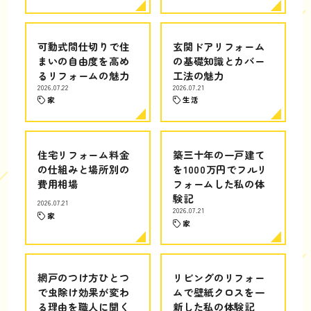
可動式間仕切りで住
玄関ドアリフォーム
まいの自由度を高め
の基礎知識とカバー
るリフォームの魅力
工法の魅力
2026.07.22
2026.07.21
家
生活
住宅リフォーム料金
築三十年の一戸建て
の仕組みと場所別の
を1000万円でフルリ
費用相場
フォームした私の体
験記
2026.07.21
2026.07.21
家
家
網戸のつけ方ひとつ
リビングのリフォー
で虫除け効果が変わ
ムで壁紙クロスを一
る理由を職人に聞く
新した私の体験記