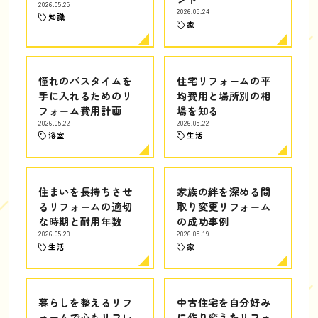
2026.05.25
2026.05.24
知識
家
憧れのバスタイムを
住宅リフォームの平
手に入れるためのリ
均費用と場所別の相
フォーム費用計画
場を知る
2026.05.22
2026.05.22
浴室
生活
住まいを長持ちさせ
家族の絆を深める間
るリフォームの適切
取り変更リフォーム
な時期と耐用年数
の成功事例
2026.05.20
2026.05.19
生活
家
暮らしを整えるリフ
中古住宅を自分好み
ォームで心もリフレ
に作り変えたリフォ