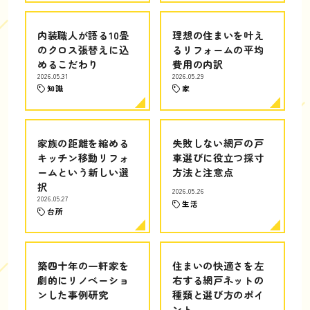
内装職人が語る10畳
理想の住まいを叶え
のクロス張替えに込
るリフォームの平均
めるこだわり
費用の内訳
2026.05.31
2026.05.29
知識
家
家族の距離を縮める
失敗しない網戸の戸
キッチン移動リフォ
車選びに役立つ採寸
ームという新しい選
方法と注意点
択
2026.05.26
2026.05.27
生活
台所
築四十年の一軒家を
住まいの快適さを左
劇的にリノベーショ
右する網戸ネットの
ンした事例研究
種類と選び方のポイ
ント