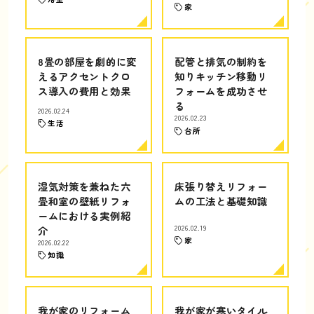
家
8畳の部屋を劇的に変
配管と排気の制約を
えるアクセントクロ
知りキッチン移動リ
ス導入の費用と効果
フォームを成功させ
る
2026.02.24
2026.02.23
生活
台所
湿気対策を兼ねた六
床張り替えリフォー
畳和室の壁紙リフォ
ムの工法と基礎知識
ームにおける実例紹
介
2026.02.19
家
2026.02.22
知識
我が家のリフォーム
我が家が寒いタイル