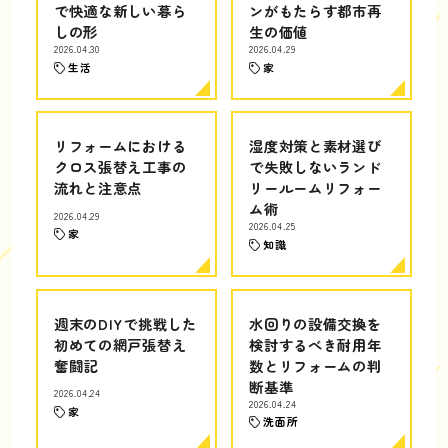
で快適な新しい暮ら
ンがもたらす都市再
しの形
生の価値
2026.04.30
2026.04.29
生活
家
リフォームにおける
湿度対策と素材選び
クロス張替え工事の
で失敗しないランド
流れと注意点
リールームリフォー
ム術
2026.04.29
2026.04.25
家
知識
週末のDIYで挑戦した
水回りの設備交換を
初めての網戸張替え
検討するべき耐用年
奮闘記
数とリフォームの判
断基準
2026.04.24
2026.04.24
家
洗面所