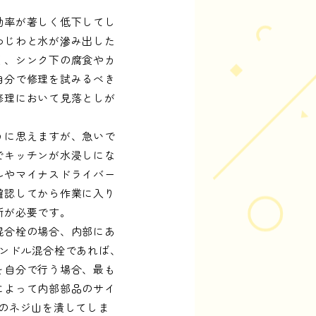
効率が著しく低下してし
わじわと水が滲み出した
く、シンク下の腐食やカ
自分で修理を試みるべき
修理において見落としが
うに思えますが、急いで
でキッチンが水浸しにな
ルやマイナスドライバー
確認してから作業に入り
断が必要です。
混合栓の場合、内部にあ
ンドル混合栓であれば、
を自分で行う場合、最も
によって内部部品のサイ
のネジ山を潰してしま