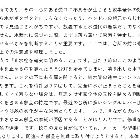
所であり、その中心にある蛇口に不具合が生じると家事全体の
ら水がポタポタと止まらなくなったり、ハンドルの根元からじ
では見過ごされがちですが、放置すると水道代の無駄だけでな
せん。水漏れに気づいた際、まずは落ち着いて原因を特定し、
せるべきかを判断することが重要です。ここでは、台所の蛇口
上での注意点を整理しました。
点は「止水栓を確実に閉めること」です。当たり前のことのよ
水を止めるのを忘れたまま分解を始めてしまい、噴き出した水
せん。シンクの下にある扉を開けると、給水管の途中にハンド
ります。これを時計回りに回して、完全に水が止まったことを
していて回らない場合は、無理をせず家全体の元栓を閉める判
くを占める部品の特定です。最近の台所に多いシングルレバー
いう部品の劣化が主な原因となります。一方で、昔ながらの2ハ
小さなゴム部品の摩耗が原因であることがほとんどです。修理
品の選定」です。蛇口の見た目が似ていても、メーカーや型番
異なります。間違った部品を無理に取り付けようとすると、本体