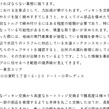
ければならない事態に陥ります。
における注意点として、力加減が挙げられます。パッキンを交
やネジを強く締めすぎてしまうと、かえってゴム部品を傷めた
切なトルクで締め付けるにはある程度の経験が必要であり、特に
なっている可能性があるため、慎重な取り扱いが求められます
った際には、地域の専門事業者が発信している情報を参考にし
辺で水回りのトラブルに対応している水道メンテナンスセンタ
ちらのウェブサイトを確認すると、台所の水漏れ修理に対して
のか、その方針が公開されているようです。こうした情報を事
プロに任せるべき範囲の境界線が見えてきます。
ー東京エリア
小平市小川東町５丁目１６−２０ ドーミー小平レディス
なパッキン交換から高度なカートリッジ交換まで難易度は様々です
一部の部品を修理するよりも本体を丸ごと交換したほうが、長
少なくありません。焦って分解を始める前に、まずは現状の型