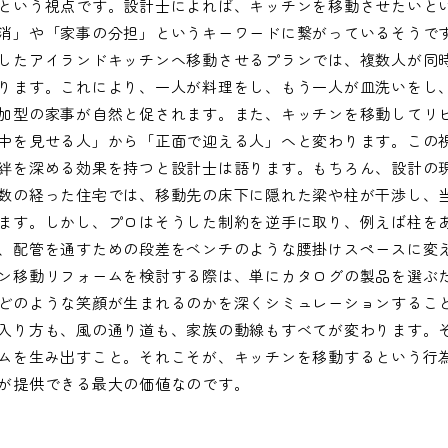
という視点です。設計士によれば、キッチンを移動させたいと
消」や「家事の分担」というキーワードに繋がっているそうで
したアイランドキッチンへ移動させるプランでは、複数人が同
ります。これにより、一人が料理をし、もう一人が皿洗いをし
加型の家事が自然と促されます。また、キッチンを移動してリ
中を見せる人」から「正面で迎える人」へと変わります。この
絆を深める効果を持つと設計士は語ります。もちろん、設計の
数の経った住宅では、移動先の床下に隠れた梁や柱が干渉し、
ます。しかし、プロはそうした制約を逆手に取り、例えば柱を
、配管を通すための段差をベンチのような腰掛けスペースに変
ン移動リフォームを検討する際は、単にカタログの製品を選ぶ
どのような笑顔が生まれるのかを深くシミュレーションするこ
入り方も、風の通り道も、家族の動線もすべてが変わります。
ムを生み出すこと。それこそが、キッチンを移動するという行
が提供できる最大の価値なのです。