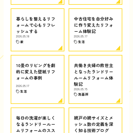
暮らしを整えるリフ
中古住宅を自分好み
ォームで心もリフレ
に作り変えたリフォ
ッシュする
ーム体験記
2026.05.18
2026.05.17
家
生活
10畳のリビングを劇
共働き夫婦の救世主
的に変えた壁紙リフ
となったランドリー
ォームの事例
ルームリフォーム体
験記
2026.05.17
2026.05.15
生活
洗面所
毎日の洗濯が楽しく
網戸の網サイズとメ
なるランドリールー
ッシュ数の定義を深
ムリフォームのスス
く知る技術ブログ