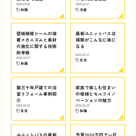
2026.03.02
2026.03.01
知識
浴室
壁紙補修シールの接
最新ユニットバスは
着メカニズムと素材
掃除がこんなに楽に
の進化に関する技術
なる
的考察
2026.02.27
2026.02.27
生活
知識
築三十年戸建ての浴
家族で楽しむ住まい
室リフォーム事例紹
の修繕とセルフイノ
介
ベーションの魅力
2026.02.26
2026.02.25
生活
知識
ユニットバスの最新
予算1000万円で一戸