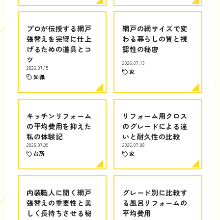
プロが伝授する網戸
網戸の網サイズで変
張替えを完璧に仕上
わる暮らしの質と視
げるための道具とコ
認性の秘密
ツ
2026.07.13
2026.07.15
家
知識
キッチンリフォーム
リフォーム用クロス
の平均費用を抑えた
のグレードによる違
私の体験記
いと耐久性の比較
2026.07.09
2026.07.08
台所
家
内装職人に聞く網戸
グレード別に比較す
張替えの重要性と美
る風呂リフォームの
しく長持ちさせる秘
平均費用