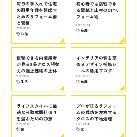
毎日の手入れで住宅
初心者でも挑戦でき
の耐用年数を延ばす
る壁紙と床材のDIYリ
ためのリフォーム術
フォーム術
と習慣
2026.05.04
2026.05.05
知識
知識
信頼できる内装業者
インテリアの質を高
が見る8畳クロス張替
めるデザイン補修シ
えの適正価格の正体
ールの活用ブログ
2026.05.02
2026.05.02
生活
知識
ライフスタイルに最
プロが語るリフォー
適な可動式間仕切り
ムの成功を左右する
を選ぶための知恵
クロスの下地処理
2026.05.02
2026.04.30
家
家