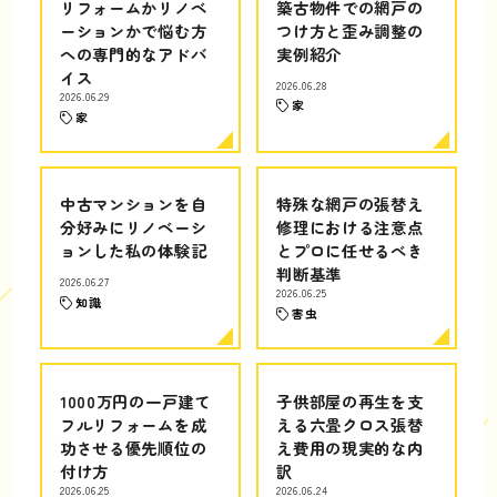
リフォームかリノベ
築古物件での網戸の
ーションかで悩む方
つけ方と歪み調整の
への専門的なアドバ
実例紹介
イス
2026.06.28
2026.06.29
家
家
中古マンションを自
特殊な網戸の張替え
分好みにリノベーシ
修理における注意点
ョンした私の体験記
とプロに任せるべき
判断基準
2026.06.27
2026.06.25
知識
害虫
1000万円の一戸建て
子供部屋の再生を支
フルリフォームを成
える六畳クロス張替
功させる優先順位の
え費用の現実的な内
付け方
訳
2026.06.25
2026.06.24