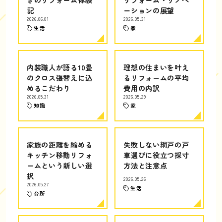
記
ーションの展望
2026.06.01
2026.05.31
生活
家
内装職人が語る10畳
理想の住まいを叶え
のクロス張替えに込
るリフォームの平均
めるこだわり
費用の内訳
2026.05.31
2026.05.29
知識
家
家族の距離を縮める
失敗しない網戸の戸
キッチン移動リフォ
車選びに役立つ採寸
ームという新しい選
方法と注意点
択
2026.05.26
2026.05.27
生活
台所