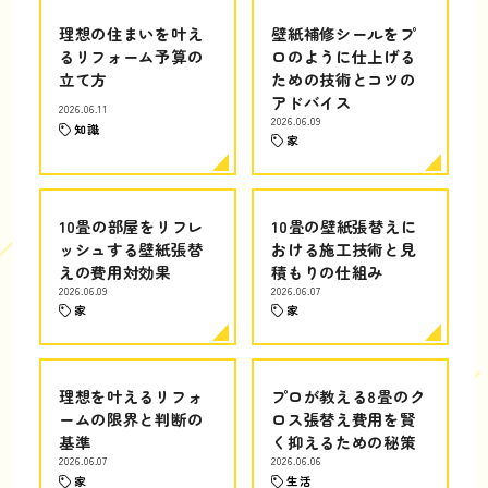
理想の住まいを叶え
壁紙補修シールをプ
るリフォーム予算の
ロのように仕上げる
立て方
ための技術とコツの
アドバイス
2026.06.11
2026.06.09
知識
家
10畳の部屋をリフレ
10畳の壁紙張替えに
ッシュする壁紙張替
おける施工技術と見
えの費用対効果
積もりの仕組み
2026.06.09
2026.06.07
家
家
理想を叶えるリフォ
プロが教える8畳のク
ームの限界と判断の
ロス張替え費用を賢
基準
く抑えるための秘策
2026.06.07
2026.06.06
家
生活