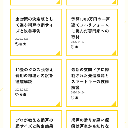
虫対策の決定版とし
予算1000万円の一戸
て選ぶ網戸の網サイ
建てフルリフォーム
ズと改善事例
に挑んだ専門家への
取材
2026.04.08
2026.04.07
害虫
家
10畳のクロス張替え
最新の玄関ドアに搭
費用の相場と内訳を
載された先進機能と
徹底解説
スマートキーの技術
解説
2026.04.07
2026.04.04
知識
家
プロが教える網戸の
網戸の滑りが悪い原
網サイズと防虫効果
因は戸車かも知れな