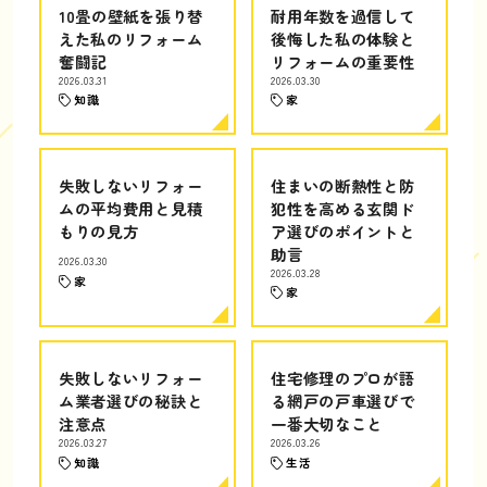
10畳の壁紙を張り替
耐用年数を過信して
えた私のリフォーム
後悔した私の体験と
奮闘記
リフォームの重要性
2026.03.31
2026.03.30
知識
家
失敗しないリフォー
住まいの断熱性と防
ムの平均費用と見積
犯性を高める玄関ド
もりの見方
ア選びのポイントと
助言
2026.03.30
2026.03.28
家
家
失敗しないリフォー
住宅修理のプロが語
ム業者選びの秘訣と
る網戸の戸車選びで
注意点
一番大切なこと
2026.03.27
2026.03.26
知識
生活