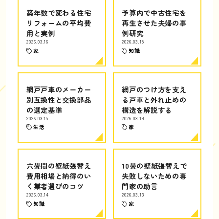
築年数で変わる住宅
予算内で中古住宅を
リフォームの平均費
再生させた夫婦の事
用と実例
例研究
2026.03.16
2026.03.15
家
知識
網戸戸車のメーカー
網戸のつけ方を支え
別互換性と交換部品
る戸車と外れ止めの
の選定基準
構造を解説する
2026.03.15
2026.03.14
生活
家
六畳間の壁紙張替え
10畳の壁紙張替えで
費用相場と納得のい
失敗しないための専
く業者選びのコツ
門家の助言
2026.03.14
2026.03.13
知識
家