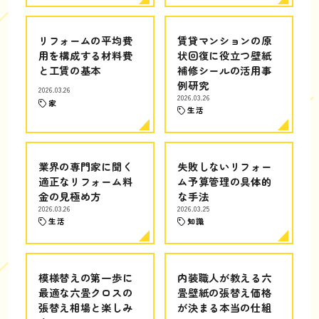
リフォームの平均費
賃貸マンションの原
用を構成する材料費
状回復に役立つ壁紙
と工賃の基本
補修シールの活用事
例研究
2026.03.26
2026.03.26
家
生活
業界の専門家に聞く
失敗しないリフォー
適正なリフォーム料
ム予算管理の具体的
金の見極め方
な手法
2026.03.26
2026.03.25
生活
知識
模様替えの第一歩に
内装職人が教える六
最適な六畳クロスの
畳壁紙の張替え価格
張替え相場と楽しみ
が決まる本当の仕組