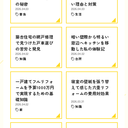
の秘密
い理由と対策
2026.04.03
2026.04.03
害虫
生活
築古住宅の網戸修理
暗い壁際から明るい
で見つけた戸車選び
窓辺へキッチンを移
の苦労と発見
動した私の体験記
2026.04.02
2026.04.02
知識
台所
一戸建てフルリフォ
寝室の壁紙を張り替
ームを予算1000万円
えて感じた六畳リフ
で実現するための基
ォームの費用対効果
礎知識
2026.03.31
2026.04.02
知識
家