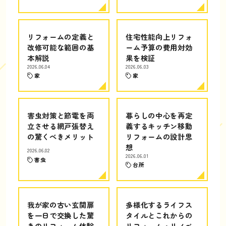
リフォームの定義と
住宅性能向上リフォ
改修可能な範囲の基
ーム予算の費用対効
本解説
果を検証
2026.06.04
2026.06.03
家
家
害虫対策と節電を両
暮らしの中心を再定
立させる網戸張替え
義するキッチン移動
の驚くべきメリット
リフォームの設計思
想
2026.06.02
2026.06.01
害虫
台所
我が家の古い玄関扉
多様化するライフス
を一日で交換した驚
タイルとこれからの
きのリフォーム体験
リフォーム・リノベ