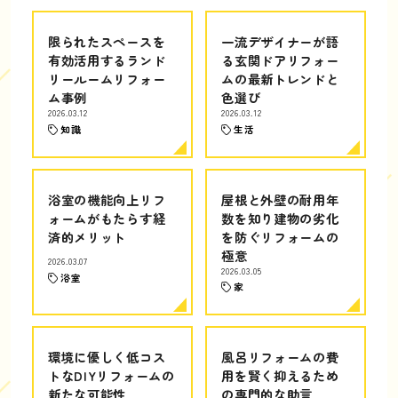
限られたスペースを
一流デザイナーが語
有効活用するランド
る玄関ドアリフォー
リールームリフォー
ムの最新トレンドと
ム事例
色選び
2026.03.12
2026.03.12
知識
生活
浴室の機能向上リフ
屋根と外壁の耐用年
ォームがもたらす経
数を知り建物の劣化
済的メリット
を防ぐリフォームの
極意
2026.03.07
2026.03.05
浴室
家
環境に優しく低コス
風呂リフォームの費
トなDIYリフォームの
用を賢く抑えるため
新たな可能性
の専門的な助言