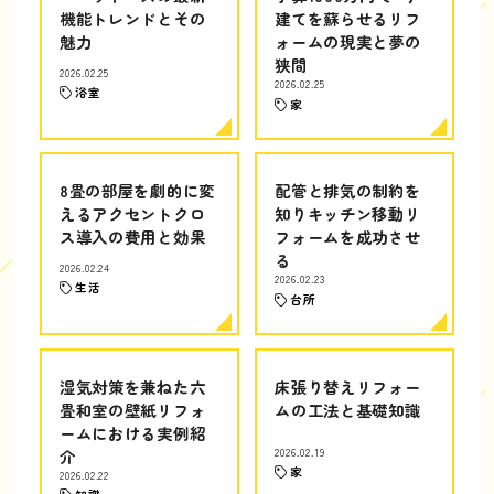
機能トレンドとその
建てを蘇らせるリフ
魅力
ォームの現実と夢の
狭間
2026.02.25
2026.02.25
浴室
家
8畳の部屋を劇的に変
配管と排気の制約を
えるアクセントクロ
知りキッチン移動リ
ス導入の費用と効果
フォームを成功させ
る
2026.02.24
2026.02.23
生活
台所
湿気対策を兼ねた六
床張り替えリフォー
畳和室の壁紙リフォ
ムの工法と基礎知識
ームにおける実例紹
介
2026.02.19
家
2026.02.22