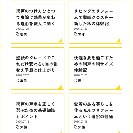
網戸のつけ方ひとつ
リビングのリフォー
で虫除け効果が変わ
ムで壁紙クロスを一
る理由を職人に聞く
新した私の体験記
2026.07.21
2026.07.20
害虫
生活
壁紙のグレードでこ
快適な夏を過ごすた
れだけ変わる8畳の張
めの網戸の網サイズ
替え予算と仕上がり
体験記
2026.07.20
2026.07.20
生活
家
網戸の戸車を正しく
愛着のある暮らしを
選ぶための基礎知識
作るセルフリフォー
とポイント
ムという選択の価値
2026.07.16
2026.07.16
知識
知識