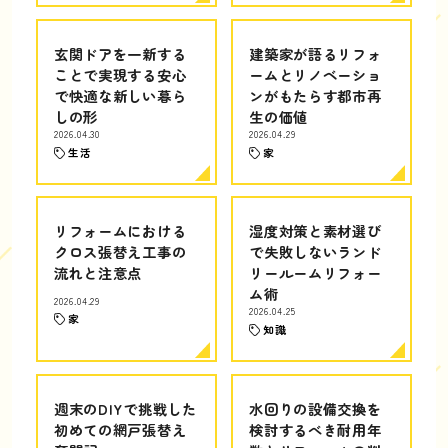
玄関ドアを一新する
建築家が語るリフォ
ことで実現する安心
ームとリノベーショ
で快適な新しい暮ら
ンがもたらす都市再
しの形
生の価値
2026.04.30
2026.04.29
生活
家
リフォームにおける
湿度対策と素材選び
クロス張替え工事の
で失敗しないランド
流れと注意点
リールームリフォー
ム術
2026.04.29
2026.04.25
家
知識
週末のDIYで挑戦した
水回りの設備交換を
初めての網戸張替え
検討するべき耐用年