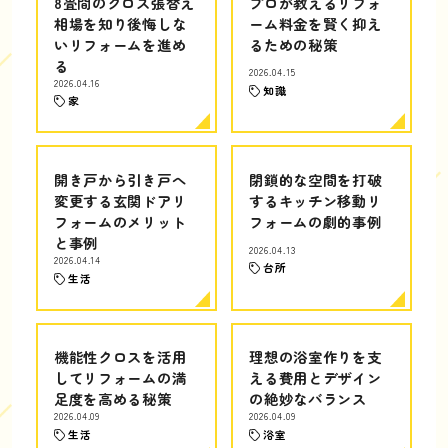
8畳間のクロス張替え
プロが教えるリフォ
相場を知り後悔しな
ーム料金を賢く抑え
いリフォームを進め
るための秘策
る
2026.04.15
2026.04.16
知識
家
開き戸から引き戸へ
閉鎖的な空間を打破
変更する玄関ドアリ
するキッチン移動リ
フォームのメリット
フォームの劇的事例
と事例
2026.04.13
2026.04.14
台所
生活
機能性クロスを活用
理想の浴室作りを支
してリフォームの満
える費用とデザイン
足度を高める秘策
の絶妙なバランス
2026.04.09
2026.04.09
生活
浴室