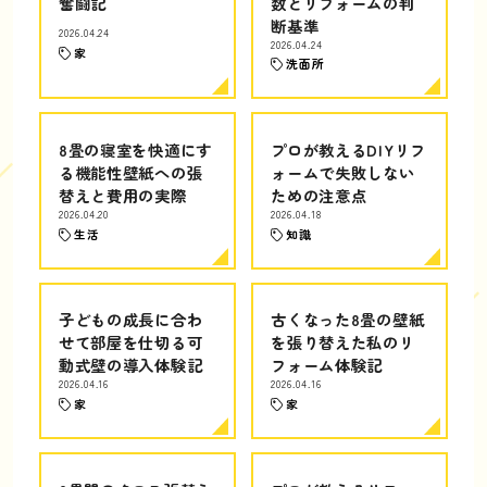
奮闘記
数とリフォームの判
断基準
2026.04.24
2026.04.24
家
洗面所
8畳の寝室を快適にす
プロが教えるDIYリフ
る機能性壁紙への張
ォームで失敗しない
替えと費用の実際
ための注意点
2026.04.20
2026.04.18
生活
知識
子どもの成長に合わ
古くなった8畳の壁紙
せて部屋を仕切る可
を張り替えた私のリ
動式壁の導入体験記
フォーム体験記
2026.04.16
2026.04.16
家
家