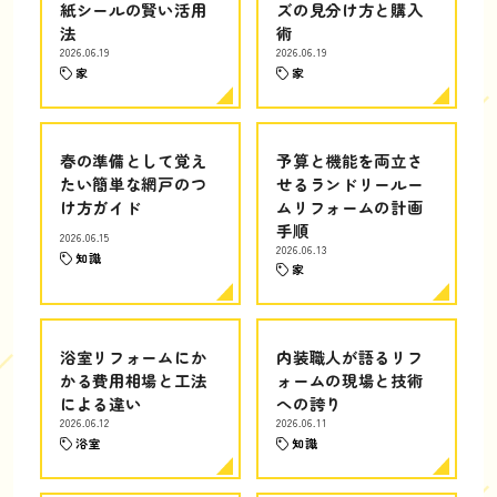
紙シールの賢い活用
ズの見分け方と購入
法
術
2026.06.19
2026.06.19
家
家
春の準備として覚え
予算と機能を両立さ
たい簡単な網戸のつ
せるランドリールー
け方ガイド
ムリフォームの計画
手順
2026.06.15
2026.06.13
知識
家
浴室リフォームにか
内装職人が語るリフ
かる費用相場と工法
ォームの現場と技術
による違い
への誇り
2026.06.12
2026.06.11
浴室
知識