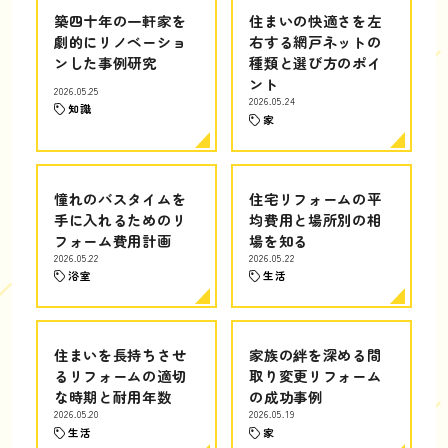
築四十年の一軒家を
住まいの快適さを左
劇的にリノベーショ
右する網戸ネットの
ンした事例研究
種類と選び方のポイ
ント
2026.05.25
2026.05.24
知識
家
憧れのバスタイムを
住宅リフォームの平
手に入れるためのリ
均費用と場所別の相
フォーム費用計画
場を知る
2026.05.22
2026.05.22
浴室
生活
住まいを長持ちさせ
家族の絆を深める間
るリフォームの適切
取り変更リフォーム
な時期と耐用年数
の成功事例
2026.05.20
2026.05.19
生活
家