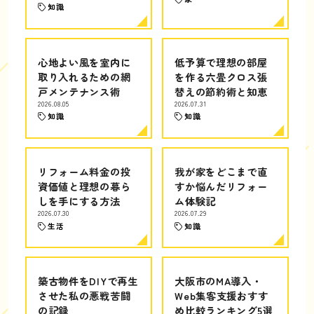
知識
心地よい風を室内に
低予算で理想の部屋
取り入れるための網
を作る六畳クロス張
戸メンテナンス術
替えの節約術と知恵
2026.08.05
2026.07.31
知識
知識
リフォーム料金の投
我が家をどこまで直
資価値と理想の暮ら
すか悩んだリフォー
しを手にする方法
ム体験記
2026.07.30
2026.07.29
生活
知識
築古物件をDIYで再生
大阪市のMA導入・
させた私の悪戦苦闘
Web集客支援おすす
の記録
め比較ランキング5選