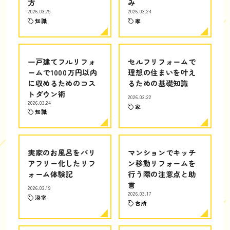
方
み
2026.03.25
2026.03.24
知識
家
一戸建てフルリフォ
セルフリフォームで
ームで1000万円以内
理想の住まいを叶え
に収めるためのコス
るための基礎知識
トダウン術
2026.03.22
2026.03.24
家
知識
実家のお風呂をバリ
マンションでキッチ
アフリー化したリフ
ン移動リフォームを
ォーム体験記
行う際の注意点と助
言
2026.03.19
2026.03.17
浴室
台所