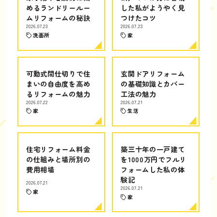
めるランドリールー
した私がようやく見
ムリフォームの秘訣
つけたコツ
2026.07.23
2026.07.23
洗面所
家
可動式間仕切りで住
玄関ドアリフォーム
まいの自由度を高め
の基礎知識とカバー
るリフォームの魅力
工法の魅力
2026.07.22
2026.07.21
家
生活
住宅リフォーム料金
築三十年の一戸建て
の仕組みと場所別の
を1000万円でフルリ
費用相場
フォームした私の体
験記
2026.07.21
2026.07.21
家
家