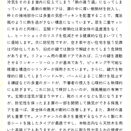
冷気をそのまま室内に伝えてしまう「熱の通り道」になってしま
っています。最新の断熱ドアは、扉の中に厚い断熱材を封入し、
枠との接地部分には多重の気密パッキンを配置することで、魔法
瓶のように熱を逃がさない構造になっています。窓を二重サッシ
にするのと同様に、玄関ドアの断熱化は家全体の温度差をなく
し、ヒートショックのリスクを低減させる健康的な住まいづくり
に直結します。次に防犯性ですが、空き家や古い住宅を狙う犯罪
は巧妙化しており、旧式の鍵では数分で解錠されてしまう危険性
があります。リフォーム用の最新ドアであれば、二つの鍵を連動
させるワンキー・ツーロックが基本であり、ピッキング不可能な
複雑な構造のシリンダーが採用されています。さらに、鍵穴を物
理的に隠してしまうハンドルや、バールによるこじ開けを阻止す
る鎌錠などの多重のガードが、不審者の侵入を心理的にも物理的
にも防ぎます。これに加えて検討したいのが、採風機能の有無で
す。玄関は湿気が溜まりやすく、靴のニオイなども気になります
が、防犯性を保ったまま扉の一部を開閉して換気ができる採風ド
アを選べば、家全体の通風が劇的に改善します。また、素材の選
択も重要です。メンテナンスの楽さを重視するならアルミ製に木
目シートを施したタイプが最適ですし、本物志向なら天然木を用
いた高級ドアもありますが、それぞれに耐久性や手入れの頻度が