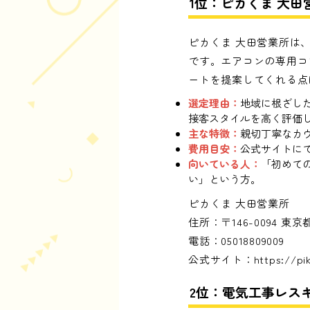
1位：ピカくま 大田
ピカくま 大田営業所は
です。エアコンの専用コ
ートを提案してくれる点
選定理由：
地域に根ざし
接客スタイルを高く評価
主な特徴：
親切丁寧なカ
費用目安：
公式サイトに
向いている人：
「初めて
い」という方。
ピカくま 大田営業所
住所：〒146-0094 
電話：05018809009
公式サイト：
https://p
2位：電気工事レス