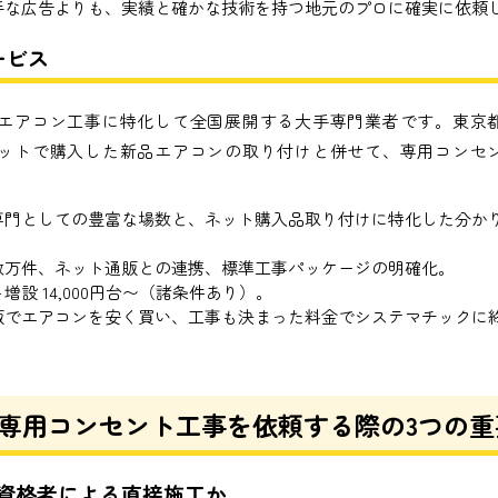
手な広告よりも、実績と確かな技術を持つ地元のプロに確実に依頼
ービス
エアコン工事に特化して全国展開する大手専門業者です。東京
ットで購入した新品エアコンの取り付けと併せて、専用コンセ
専門としての豊富な場数と、ネット購入品取り付けに特化した分か
数万件、ネット通販との連携、標準工事パッケージの明確化。
増設 14,000円台〜（諸条件あり）。
販でエアコンを安く買い、工事も決まった料金でシステマチックに
専用コンセント工事を依頼する際の3つの重
有資格者による直接施工か