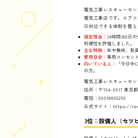
電気工事レスキューセン
電気工事店です。エアコ
日対応できる体制を整え
選定理由：
24時間365
利便性を評価しました。
主な特徴：
年中無休、有
費用目安：
専用コンセント増
向いている人：
「今日中
の方。
電気工事レスキューセン
住所：〒154-0017 
電話：05018805255
公式サイト：
https://re
3位：設備人（セツ