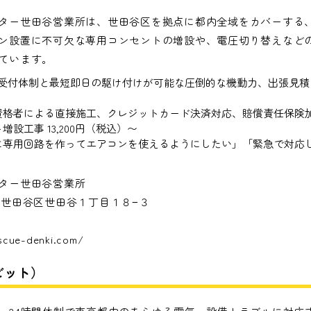
ター世田谷営業所は、世田谷区を拠点に都内全域をカバーする
ン設置に不可欠な専用コンセントの増設や、電圧切り替えなど
ています。
日の受付体制と最短即日の駆け付けが可能な圧倒的な機動力、出張見
資格者による直接施工、クレジットカード決済対応、賠償責任保険
設工事 13,200円（税込）〜
に専用回路を作ってエアコンを使えるようにしたい」「緊急で対応
ター世田谷営業所
東京都世田谷区世田谷１丁目１８−３
scue-denki.com/
ビット）