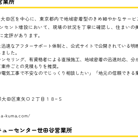
営業所
、大田区を中心に、東京都内で地域密着型のきめ細やかなサービ
ンセント増設において、現場の状況を丁寧に確認し、住まいの
に定評があります。
た迅速なアフターサポート体制と、公式サイトで公開されている明
しました。
ウンセリング、有資格者による直接施工、地域密着の迅速対応、分
て案件ごとの見積もりを推奨。
の電気工事で不安なのでじっくり相談したい」「地元の信頼できる
東京都大田区東矢口２丁目１８−５
ika-kuma.com/
キューセンター世田谷営業所