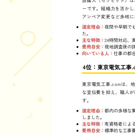
設備人（セツビット）は
ーです。組織力を活かし
アンペア変更など多岐に
選定理由：
夜間や早朝で
た。
主な特徴：
24時間対応
費用目安：
現地調査後の
向いている人：
仕事の都
4位：東京電気工事.c
東京電気工事.comは
な宣伝費を抑え、職人が
す。
選定理由：
都内の多様な
しました。
主な特徴：
有資格者によ
費用目安：
標準的な工事