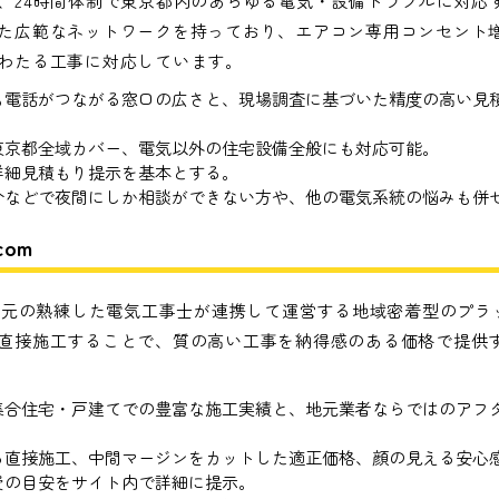
、24時間体制で東京都内のあらゆる電気・設備トラブルに対応
た広範なネットワークを持っており、エアコン専用コンセント
わたる工事に対応しています。
も電話がつながる窓口の広さと、現場調査に基づいた精度の高い見
、東京都全域カバー、電気以外の住宅設備全般にも対応可能。
詳細見積もり提示を基本とする。
合などで夜間にしか相談ができない方や、他の電気系統の悩みも併
om
、地元の熟練した電気工事士が連携して運営する地域密着型のプラ
直接施工することで、質の高い工事を納得感のある価格で提供
集合住宅・戸建てでの豊富な施工実績と、地元業者ならではのアフ
る直接施工、中間マージンをカットした適正価格、顔の見える安心
費の目安をサイト内で詳細に提示。